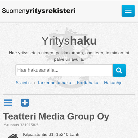
Avaa
valik
Yritys
haku
Hae yritystietoja nimen, paikkakunnan, osoitteen, toimialan tai
palvelun avulla.
Sijaintisi
Tarkennettu haku
Karttahaku
Hakuohje
Teatteri Media Group Oy
Y-tunnus 3219158-5
Kilpiäistentie 31, 15240 Lahti