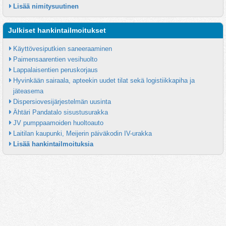
Lisää nimitysuutinen
Julkiset hankintailmoitukset
Käyttövesiputkien saneeraaminen
Paimensaarentien vesihuolto
Lappalaisentien peruskorjaus
Hyvinkään sairaala, apteekin uudet tilat sekä logistiikkapiha ja 
jäteasema
Dispersiovesijärjestelmän uusinta
Ähtäri Pandatalo sisustusurakka
JV pumppaamoiden huoltoauto
Laitilan kaupunki, Meijerin päiväkodin IV-urakka
Lisää hankintailmoituksia