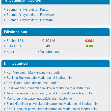
Yritystietojen päivitys
Suomen Yritysrekisteri 
Facta
Suomen Yritysrekisteri 
Premium
Suomen Yritysrekisteri 
Ultimate
Päivän talous
-0.101 %
-0.001
Euribor 12 kk
1.149
+0.001
EUR-USD
Korot
Valuuttakurssit
Nimitysuutisia
Kati Virolainen Markkinointi-instituuttiin
Eveliina Suokonautio Markkinointi-instituuttiin
Antti Raami Markkinointi-instituuttiin
Essi Räsänen osaamispäälliköksi Markkinointi-instituuttiin
Juha Parviainen on nimitetty asiakkuuspäälliköksi Rastorille
Marko Lukkari asiakkuuspäälliköksi Rastorille
Elina Hänninen palvelukoordinaattoriksi Markkinointi-instituuttiin
Satu Lipponen palvelukoordinaattoriksi Markkinointi-instituuttiin