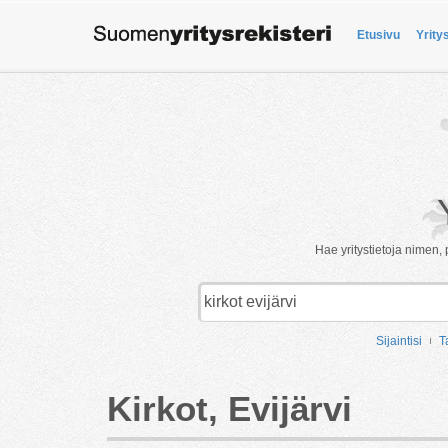
Etusivu
Yrity
Hae yritystietoja nimen, 
Sijaintisi
T
Kirkot, Evijärvi