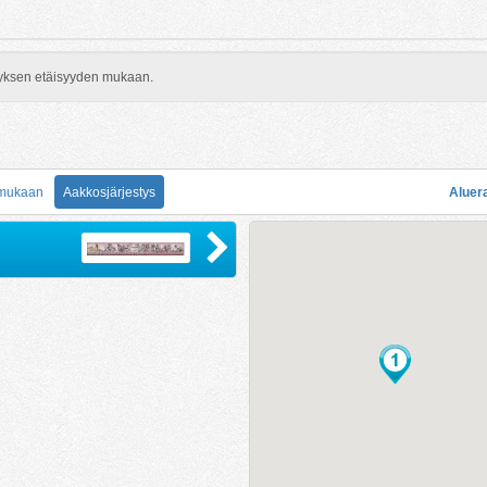
rityksen etäisyyden mukaan.
 mukaan
Aakkosjärjestys
Aluer