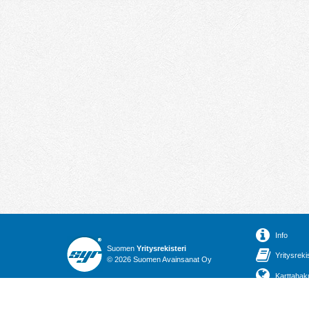
Info
Suomen
Yritysrekisteri
Yritysreki
© 2026 Suomen Avainsanat Oy
Karttahak