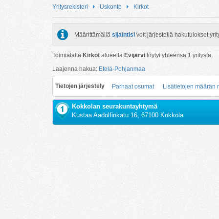
Yritysrekisteri
Uskonto
Kirkot
Määrittämällä
sijaintisi
voit järjestellä hakutulokset y
Toimialalta
Kirkot
alueelta
Evijärvi
löytyi yhteensä
1
yritystä.
Laajenna hakua:
Etelä-Pohjanmaa
Tietojen järjestely
Parhaat osumat
Lisätietojen määrän
Kokkolan seurakuntayhtymä
Kustaa Aadolfinkatu 16, 67100 Kokkola