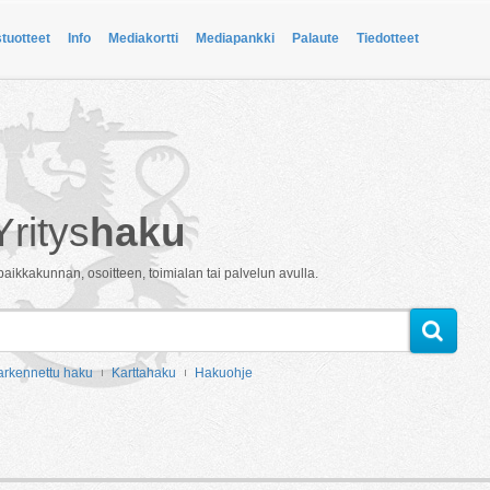
stuotteet
Info
Mediakortti
Mediapankki
Palaute
Tiedotteet
Yritys
haku
paikkakunnan, osoitteen, toimialan tai palvelun avulla.
arkennettu haku
Karttahaku
Hakuohje