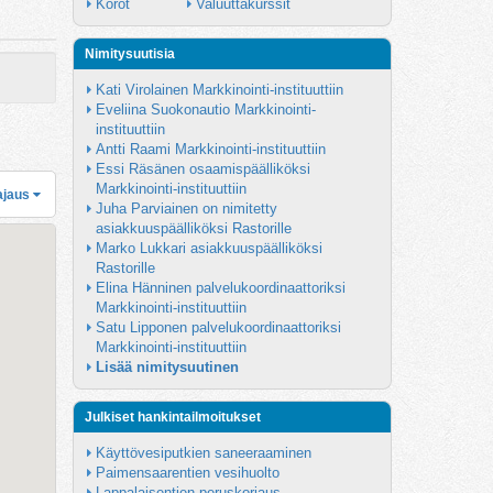
Korot
Valuuttakurssit
Nimitysuutisia
Kati Virolainen Markkinointi-instituuttiin
Eveliina Suokonautio Markkinointi-
instituuttiin
Antti Raami Markkinointi-instituuttiin
Essi Räsänen osaamispäälliköksi 
Markkinointi-instituuttiin
ajaus
Juha Parviainen on nimitetty 
asiakkuuspäälliköksi Rastorille
Marko Lukkari asiakkuuspäälliköksi 
Rastorille
Elina Hänninen palvelukoordinaattoriksi 
Markkinointi-instituuttiin
Satu Lipponen palvelukoordinaattoriksi 
Markkinointi-instituuttiin
Lisää nimitysuutinen
Julkiset hankintailmoitukset
Käyttövesiputkien saneeraaminen
Paimensaarentien vesihuolto
Lappalaisentien peruskorjaus