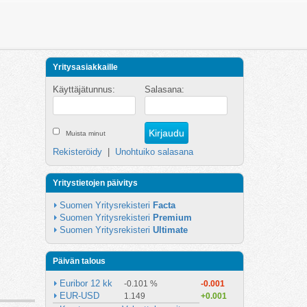
Yritysasiakkaille
Käyttäjätunnus:
Salasana:
Muista minut
Rekisteröidy
|
Unohtuiko salasana
Yritystietojen päivitys
Suomen Yritysrekisteri 
Facta
Suomen Yritysrekisteri 
Premium
Suomen Yritysrekisteri 
Ultimate
Päivän talous
Euribor 12 kk
-0.101 %
-0.001
EUR-USD
1.149
+0.001