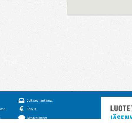
Julkiset hankinnat
steri
Talous
u
Nimitysuutiset