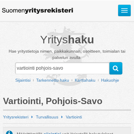
Avaa
valik
Yritys
haku
Hae yritystietoja nimen, paikkakunnan, osoitteen, toimialan tai
palvelun avulla.
Sijaintisi
Tarkennettu haku
Karttahaku
Hakuohje
Vartiointi, Pohjois-Savo
Yritysrekisteri
Turvallisuus
Vartiointi