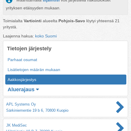
Määrittämällä
sijaintisi
voit järjestellä hakutulokset
yrityksen etäisyyden mukaan.
Toimialalta
Vartiointi
alueelta
Pohjois-Savo
löytyi yhteensä
21
yritystä.
Laajenna hakua:
koko Suomi
Tietojen järjestely
Parhaat osumat
Lisätietojen määrän mukaan
Aakkosjärjestys
Aluerajaus
APL Systems Oy
Särkiniementie 19 b 6, 70800 Kuopio
JK MediSec