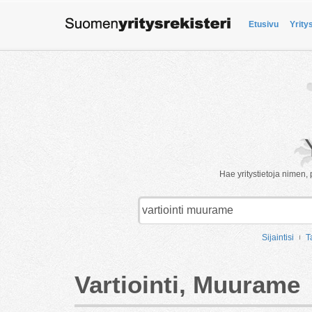
Etusivu
Yrity
Hae yritystietoja nimen, 
Sijaintisi
T
Vartiointi, Muurame