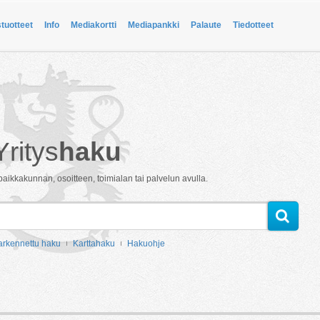
stuotteet
Info
Mediakortti
Mediapankki
Palaute
Tiedotteet
Yritys
haku
paikkakunnan, osoitteen, toimialan tai palvelun avulla.
arkennettu haku
Karttahaku
Hakuohje