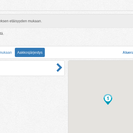
rityksen etäisyyden mukaan.
tä.
 mukaan
Aakkosjärjestys
Aluer