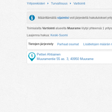
Yritysrekisteri
Turvallisuus
Vartiointi
Määrittämällä
sijaintisi
voit järjestellä hakutulokset y
Toimialalta
Vartiointi
alueelta
Muurame
löytyi yhteensä
1
yritys
Laajenna hakua:
Keski-Suomi
Tietojen järjestely
Parhaat osumat
Lisätietojen määrän
Petteri Ahtiainen
Muuramentie 55 as. 3, 40950 Muurame