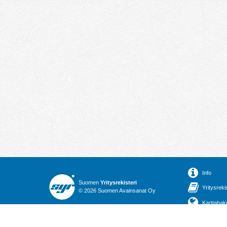
Info
Suomen
Yritysrekisteri
Yritysreki
© 2026 Suomen Avainsanat Oy
Karttahak