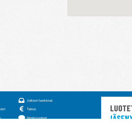
Julkiset hankinnat
steri
Talous
u
Nimitysuutiset