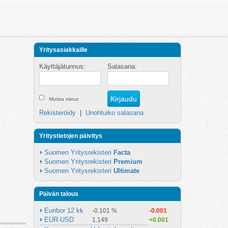
Yritysasiakkaille
Käyttäjätunnus:
Salasana:
Muista minut
Rekisteröidy
|
Unohtuiko salasana
Yritystietojen päivitys
Suomen Yritysrekisteri 
Facta
Suomen Yritysrekisteri 
Premium
Suomen Yritysrekisteri 
Ultimate
Päivän talous
Euribor 12 kk
-0.101 %
-0.001
EUR-USD
1.149
+0.001