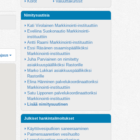
Korot
Valuuttakurssit
Nimitysuutisia
Kati Virolainen Markkinointi-instituuttiin
Eveliina Suokonautio Markkinointi-
instituuttiin
Antti Raami Markkinointi-instituuttiin
Essi Räsänen osaamispäälliköksi 
Markkinointi-instituuttiin
ajaus
Juha Parviainen on nimitetty 
asiakkuuspäälliköksi Rastorille
Marko Lukkari asiakkuuspäälliköksi 
Rastorille
Elina Hänninen palvelukoordinaattoriksi 
Markkinointi-instituuttiin
Satu Lipponen palvelukoordinaattoriksi 
Markkinointi-instituuttiin
Lisää nimitysuutinen
Julkiset hankintailmoitukset
Käyttövesiputkien saneeraaminen
Paimensaarentien vesihuolto
Lappalaisentien peruskorjaus