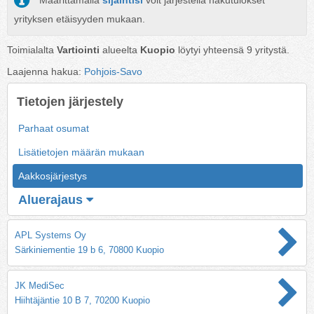
Määrittämällä
sijaintisi
voit järjestellä hakutulokset
yrityksen etäisyyden mukaan.
Toimialalta
Vartiointi
alueelta
Kuopio
löytyi yhteensä
9
yritystä.
Laajenna hakua:
Pohjois-Savo
Tietojen järjestely
Parhaat osumat
Lisätietojen määrän mukaan
Aakkosjärjestys
Aluerajaus
APL Systems Oy
Särkiniementie 19 b 6, 70800 Kuopio
JK MediSec
Hiihtäjäntie 10 B 7, 70200 Kuopio