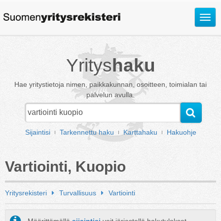
Avaa
valik
Yritys
haku
Hae yritystietoja nimen, paikkakunnan, osoitteen, toimialan tai
palvelun avulla.
Sijaintisi
Tarkennettu haku
Karttahaku
Hakuohje
Vartiointi, Kuopio
Yritysrekisteri
Turvallisuus
Vartiointi