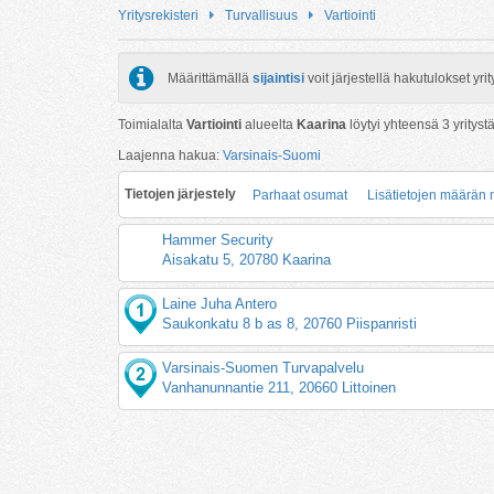
Yritysrekisteri
Turvallisuus
Vartiointi
Määrittämällä
sijaintisi
voit järjestellä hakutulokset y
Toimialalta
Vartiointi
alueelta
Kaarina
löytyi yhteensä
3
yritystä
Laajenna hakua:
Varsinais-Suomi
Tietojen järjestely
Parhaat osumat
Lisätietojen määrän
Hammer Security
Aisakatu 5, 20780 Kaarina
Laine Juha Antero
Saukonkatu 8 b as 8, 20760 Piispanristi
Varsinais-Suomen Turvapalvelu
Vanhanunnantie 211, 20660 Littoinen