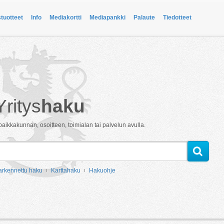
stuotteet
Info
Mediakortti
Mediapankki
Palaute
Tiedotteet
Yritys
haku
paikkakunnan, osoitteen, toimialan tai palvelun avulla.
arkennettu haku
Karttahaku
Hakuohje