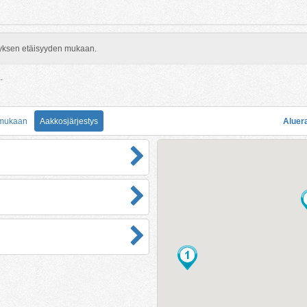
rityksen etäisyyden mukaan.
.
 mukaan
Aakkosjärjestys
Aluer