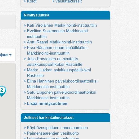
Korot
Valuuttakurssit
Nimitysuutisia
Kati Virolainen Markkinointi-instituuttiin
Eveliina Suokonautio Markkinointi-
instituuttiin
Antti Raami Markkinointi-instituuttiin
Essi Räsänen osaamispäälliköksi 
Markkinointi-instituuttiin
ajaus
Juha Parviainen on nimitetty 
asiakkuuspäälliköksi Rastorille
Marko Lukkari asiakkuuspäälliköksi 
Rastorille
Elina Hänninen palvelukoordinaattoriksi 
Markkinointi-instituuttiin
Satu Lipponen palvelukoordinaattoriksi 
Markkinointi-instituuttiin
Lisää nimitysuutinen
Julkiset hankintailmoitukset
Käyttövesiputkien saneeraaminen
Paimensaarentien vesihuolto
Lappalaisentien peruskorjaus