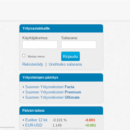
Yritysasiakkaille
Käyttäjätunnus:
Salasana:
Muista minut
Rekisteröidy
|
Unohtuiko salasana
Yritystietojen päivitys
Suomen Yritysrekisteri 
Facta
Suomen Yritysrekisteri 
Premium
Suomen Yritysrekisteri 
Ultimate
Päivän talous
Euribor 12 kk
-0.101 %
-0.001
EUR-USD
1.149
+0.001