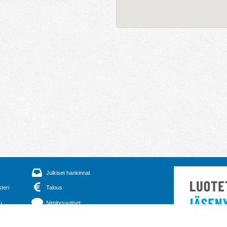
Julkiset hankinnat
steri
Talous
u
Nimitysuutiset