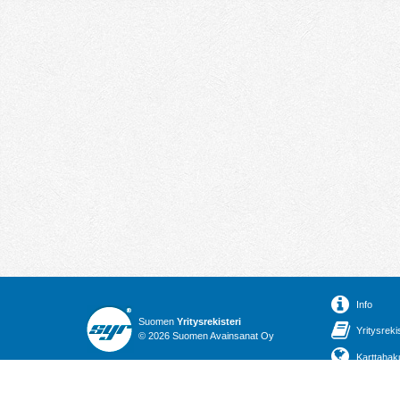
Info
Suomen
Yritysrekisteri
Yritysreki
© 2026 Suomen Avainsanat Oy
Karttahak