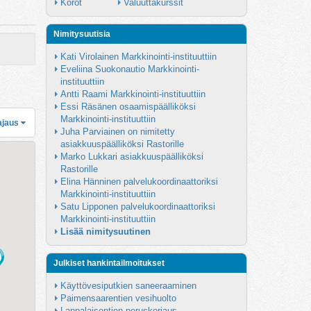
Korot
Valuuttakurssit
Nimitysuutisia
Kati Virolainen Markkinointi-instituuttiin
Eveliina Suokonautio Markkinointi-
instituuttiin
Antti Raami Markkinointi-instituuttiin
Essi Räsänen osaamispäälliköksi 
Markkinointi-instituuttiin
ajaus
Juha Parviainen on nimitetty 
asiakkuuspäälliköksi Rastorille
Marko Lukkari asiakkuuspäälliköksi 
Rastorille
Elina Hänninen palvelukoordinaattoriksi 
Markkinointi-instituuttiin
Satu Lipponen palvelukoordinaattoriksi 
Markkinointi-instituuttiin
Lisää nimitysuutinen
Julkiset hankintailmoitukset
Käyttövesiputkien saneeraaminen
Paimensaarentien vesihuolto
Lappalaisentien peruskorjaus