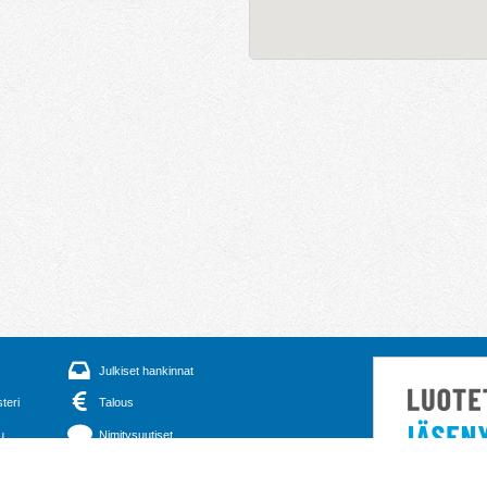
Julkiset hankinnat
steri
Talous
u
Nimitysuutiset