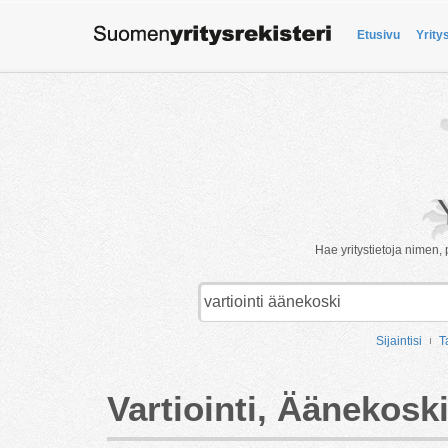
Etusivu
Yrity
Hae yritystietoja nimen, 
Sijaintisi
T
Vartiointi, Äänekosk