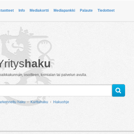
stuotteet
Info
Mediakortti
Mediapankki
Palaute
Tiedotteet
Yritys
haku
paikkakunnan, osoitteen, toimialan tai palvelun avulla.
arkennettu haku
Karttahaku
Hakuohje
i