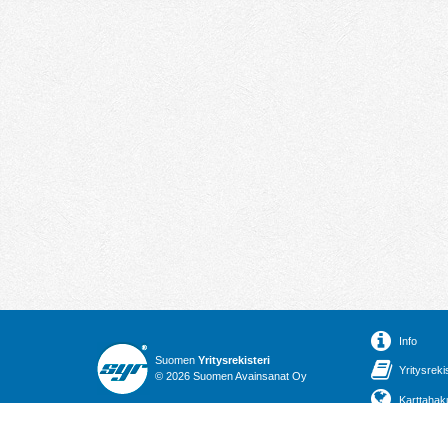
Info
Suomen
Yritysrekisteri
Yritysreki
© 2026 Suomen Avainsanat Oy
Karttahak