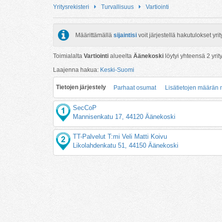
Yritysrekisteri
Turvallisuus
Vartiointi
Määrittämällä
sijaintisi
voit järjestellä hakutulokset y
Toimialalta
Vartiointi
alueelta
Äänekoski
löytyi yhteensä
2
yrit
Laajenna hakua:
Keski-Suomi
Tietojen järjestely
Parhaat osumat
Lisätietojen määrän
SecCoP
Mannisenkatu 17, 44120 Äänekoski
TT-Palvelut T:mi Veli Matti Koivu
Likolahdenkatu 51, 44150 Äänekoski