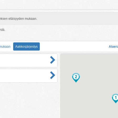
rityksen etäisyyden mukaan.
ystä.
 mukaan
Aakkosjärjestys
Aluer