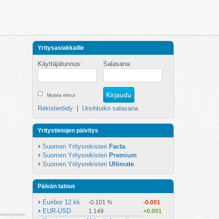
Yritysasiakkaille
Käyttäjätunnus:
Salasana:
Muista minut
Rekisteröidy
|
Unohtuiko salasana
Yritystietojen päivitys
Suomen Yritysrekisteri 
Facta
Suomen Yritysrekisteri 
Premium
Suomen Yritysrekisteri 
Ultimate
Päivän talous
Euribor 12 kk
-0.101 %
-0.001
EUR-USD
1.149
+0.001