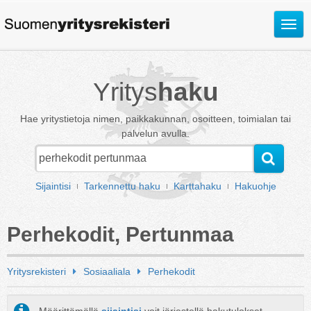
Avaa
valik
Yritys
haku
Hae yritystietoja nimen, paikkakunnan, osoitteen, toimialan tai
palvelun avulla.
Sijaintisi
Tarkennettu haku
Karttahaku
Hakuohje
Perhekodit, Pertunmaa
Yritysrekisteri
Sosiaaliala
Perhekodit