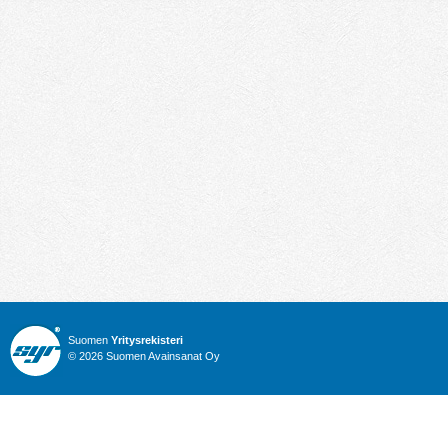
Suomen
Yritysrekisteri
© 2026 Suomen Avainsanat Oy
Info
Julkiset hankinnat
Yritysrekisteri
Talous