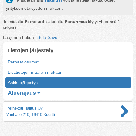
Määrittämällä
sijaintisi
voit järjestellä hakutulokset
yrityksen etäisyyden mukaan.
Toimialalta
Perhekodit
alueelta
Pertunmaa
löytyi yhteensä
1
yritystä.
Laajenna hakua:
Etelä-Savo
Tietojen järjestely
Parhaat osumat
Lisätietojen määrän mukaan
Aakkosjärjestys
Aluerajaus
Perhekoti Halitus Oy
Vanhatie 210, 19410 Kuortti