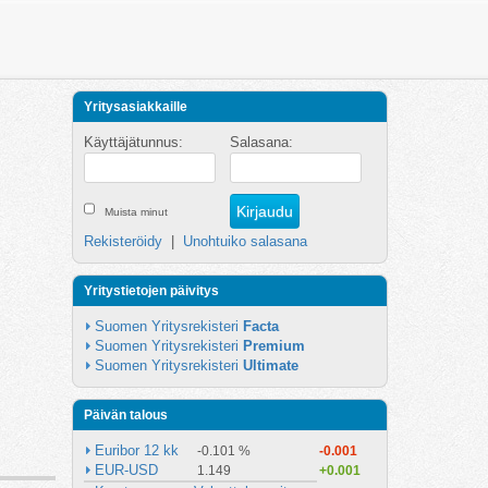
Yritysasiakkaille
Käyttäjätunnus:
Salasana:
Muista minut
Rekisteröidy
|
Unohtuiko salasana
Yritystietojen päivitys
Suomen Yritysrekisteri 
Facta
Suomen Yritysrekisteri 
Premium
Suomen Yritysrekisteri 
Ultimate
Päivän talous
Euribor 12 kk
-0.101 %
-0.001
EUR-USD
1.149
+0.001