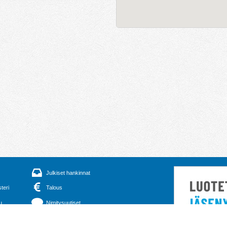
Julkiset hankinnat
steri
Talous
u
Nimitysuutiset