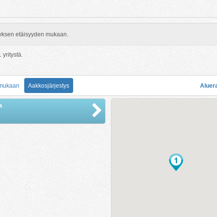
rityksen etäisyyden mukaan.
1
yritystä.
 mukaan
Aakkosjärjestys
Aluer
a