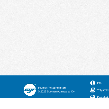
Info
Suomen
Yritysrekisteri
Yritysreki
© 2026 Suomen Avainsanat Oy
Karttahak