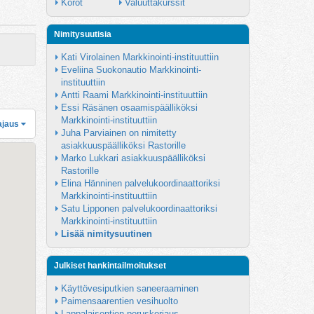
Korot
Valuuttakurssit
Nimitysuutisia
Kati Virolainen Markkinointi-instituuttiin
Eveliina Suokonautio Markkinointi-
instituuttiin
Antti Raami Markkinointi-instituuttiin
Essi Räsänen osaamispäälliköksi 
Markkinointi-instituuttiin
ajaus
Juha Parviainen on nimitetty 
asiakkuuspäälliköksi Rastorille
Marko Lukkari asiakkuuspäälliköksi 
Rastorille
Elina Hänninen palvelukoordinaattoriksi 
Markkinointi-instituuttiin
Satu Lipponen palvelukoordinaattoriksi 
Markkinointi-instituuttiin
Lisää nimitysuutinen
Julkiset hankintailmoitukset
Käyttövesiputkien saneeraaminen
Paimensaarentien vesihuolto
Lappalaisentien peruskorjaus