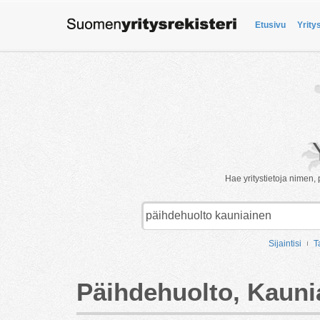
Etusivu
Yrity
Hae yritystietoja nimen, 
Sijaintisi
T
Päihdehuolto, Kauni