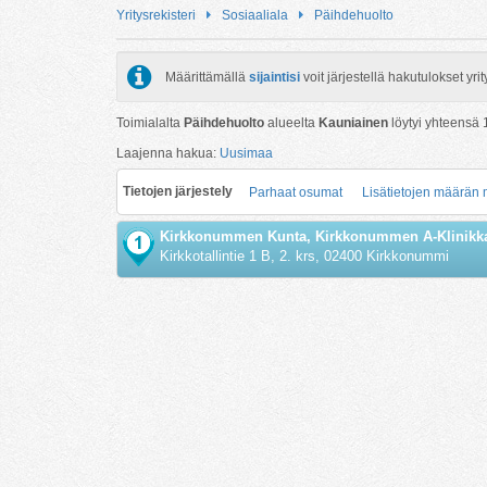
Yritysrekisteri
Sosiaaliala
Päihdehuolto
Määrittämällä
sijaintisi
voit järjestellä hakutulokset y
Toimialalta
Päihdehuolto
alueelta
Kauniainen
löytyi yhteensä
Laajenna hakua:
Uusimaa
Tietojen järjestely
Parhaat osumat
Lisätietojen määrän
Kirkkonummen Kunta, Kirkkonummen A-Klinikk
Kirkkotallintie 1 B, 2. krs, 02400 Kirkkonummi