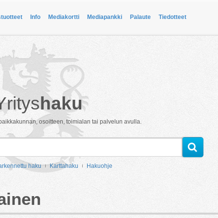
stuotteet
Info
Mediakortti
Mediapankki
Palaute
Tiedotteet
Yritys
haku
paikkakunnan, osoitteen, toimialan tai palvelun avulla.
arkennettu haku
Karttahaku
Hakuohje
ainen