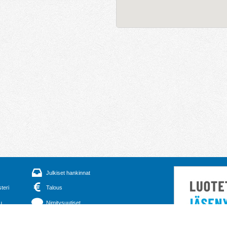
Julkiset hankinnat
steri
Talous
u
Nimitysuutiset