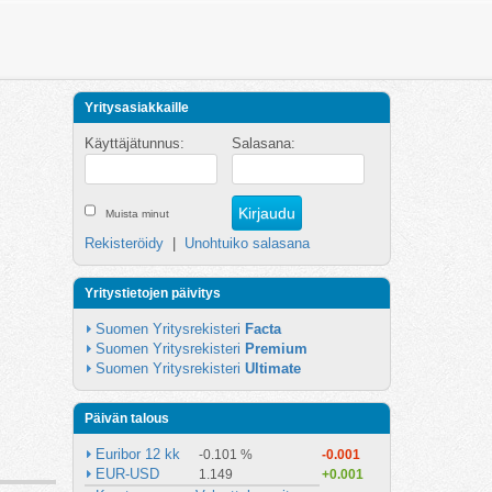
Yritysasiakkaille
Käyttäjätunnus:
Salasana:
Muista minut
Rekisteröidy
|
Unohtuiko salasana
Yritystietojen päivitys
Suomen Yritysrekisteri 
Facta
Suomen Yritysrekisteri 
Premium
Suomen Yritysrekisteri 
Ultimate
Päivän talous
Euribor 12 kk
-0.101 %
-0.001
EUR-USD
1.149
+0.001