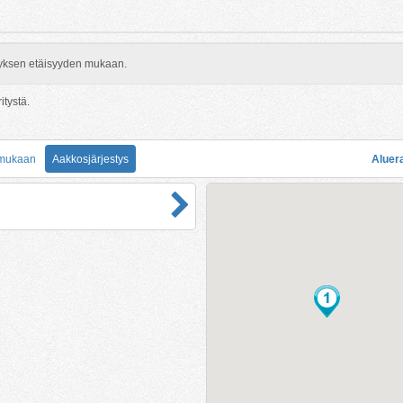
rityksen etäisyyden mukaan.
itystä.
 mukaan
Aakkosjärjestys
Aluer