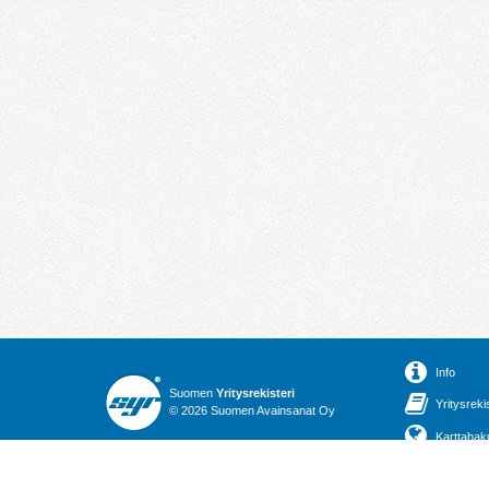
Info
Suomen
Yritysrekisteri
Yritysreki
© 2026 Suomen Avainsanat Oy
Karttahak