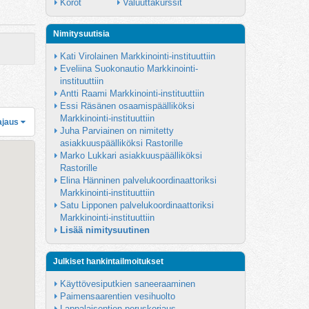
Korot
Valuuttakurssit
Nimitysuutisia
Kati Virolainen Markkinointi-instituuttiin
Eveliina Suokonautio Markkinointi-
instituuttiin
Antti Raami Markkinointi-instituuttiin
Essi Räsänen osaamispäälliköksi 
Markkinointi-instituuttiin
ajaus
Juha Parviainen on nimitetty 
asiakkuuspäälliköksi Rastorille
Marko Lukkari asiakkuuspäälliköksi 
Rastorille
Elina Hänninen palvelukoordinaattoriksi 
Markkinointi-instituuttiin
Satu Lipponen palvelukoordinaattoriksi 
Markkinointi-instituuttiin
Lisää nimitysuutinen
Julkiset hankintailmoitukset
Käyttövesiputkien saneeraaminen
Paimensaarentien vesihuolto
Lappalaisentien peruskorjaus