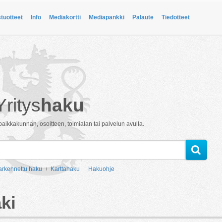
stuotteet
Info
Mediakortti
Mediapankki
Palaute
Tiedotteet
Yritys
haku
paikkakunnan, osoitteen, toimialan tai palvelun avulla.
arkennettu haku
Karttahaku
Hakuohje
ki