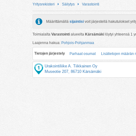
Yritysrekisteri
Säilytys
Varastointi
Määrittämällä
sijaintisi
voit järjestellä hakutulokset y
Toimialalta
Varastointi
alueelta
Kärsämäki
löytyi yhteensä
1
yr
Laajenna hakua:
Pohjois-Pohjanmaa
Tietojen järjestely
Parhaat osumat
Lisätietojen määrän
Urakointiliike A. Tiikkainen Oy
Museotie 207, 86710 Kärsämäki