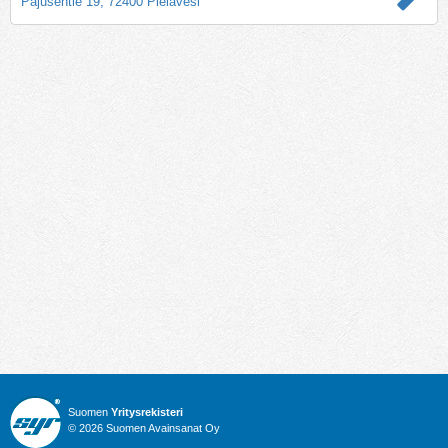
Pajusentie 19, 72400 Pielavesi
Suomen
Yritysrekisteri
© 2026 Suomen Avainsanat Oy