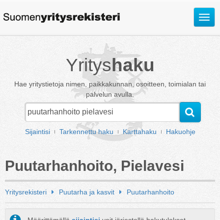
Avaa
valik
Yritys
haku
Hae yritystietoja nimen, paikkakunnan, osoitteen, toimialan tai
palvelun avulla.
Sijaintisi
Tarkennettu haku
Karttahaku
Hakuohje
Puutarhanhoito, Pielavesi
Yritysrekisteri
Puutarha ja kasvit
Puutarhanhoito