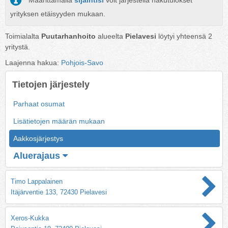
Määrittämällä
sijaintisi
voit järjestellä hakutulokset
yrityksen etäisyyden mukaan.
Toimialalta
Puutarhanhoito
alueelta
Pielavesi
löytyi yhteensä
2
yritystä.
Laajenna hakua:
Pohjois-Savo
Tietojen järjestely
Parhaat osumat
Lisätietojen määrän mukaan
Aakkosjärjestys
Aluerajaus
Timo Lappalainen
Itäjärventie 133, 72430 Pielavesi
Xeros-Kukka