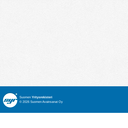
Suomen
Yritysrekisteri
© 2026 Suomen Avainsanat Oy
Info
Julkiset hankinnat
Yritysrekisteri
Talous