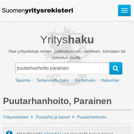
Avaa
valik
Yritys
haku
Hae yritystietoja nimen, paikkakunnan, osoitteen, toimialan tai
palvelun avulla.
Sijaintisi
Tarkennettu haku
Karttahaku
Hakuohje
Puutarhanhoito, Parainen
Yritysrekisteri
Puutarha ja kasvit
Puutarhanhoito