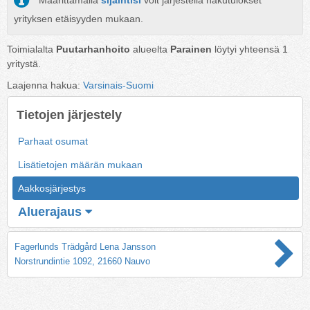
Määrittämällä
sijaintisi
voit järjestellä hakutulokset
yrityksen etäisyyden mukaan.
Toimialalta
Puutarhanhoito
alueelta
Parainen
löytyi yhteensä
1
yritystä.
Laajenna hakua:
Varsinais-Suomi
Tietojen järjestely
Parhaat osumat
Lisätietojen määrän mukaan
Aakkosjärjestys
Aluerajaus
Fagerlunds Trädgård Lena Jansson
Norstrundintie 1092, 21660 Nauvo