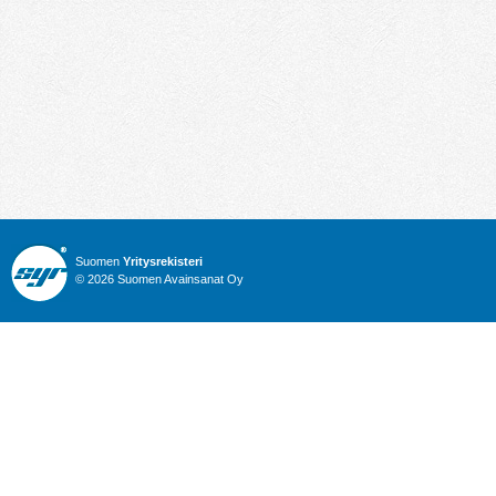
Suomen
Yritysrekisteri
© 2026 Suomen Avainsanat Oy
Info
Julkiset hankinnat
Yritysrekisteri
Talous
Karttahaku
Nimitysuutiset