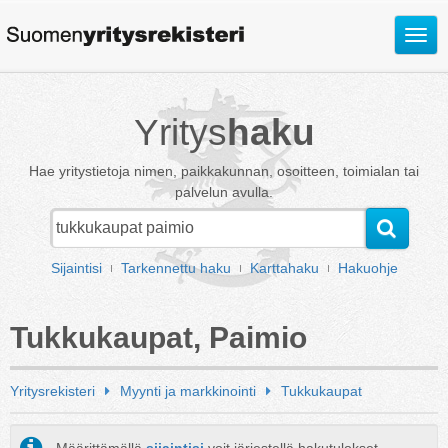
Avaa
valik
Yritys
haku
Hae yritystietoja nimen, paikkakunnan, osoitteen, toimialan tai
palvelun avulla.
Sijaintisi
Tarkennettu haku
Karttahaku
Hakuohje
Tukkukaupat, Paimio
Yritysrekisteri
Myynti ja markkinointi
Tukkukaupat