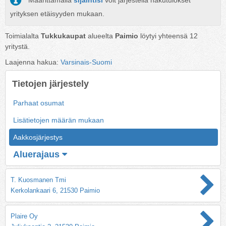
Määrittämällä
sijaintisi
voit järjestellä hakutulokset
yrityksen etäisyyden mukaan.
Toimialalta
Tukkukaupat
alueelta
Paimio
löytyi yhteensä
12
yritystä.
Laajenna hakua:
Varsinais-Suomi
Tietojen järjestely
Parhaat osumat
Lisätietojen määrän mukaan
Aakkosjärjestys
Aluerajaus
T. Kuosmanen Tmi
Kerkolankaari 6, 21530 Paimio
Plaire Oy