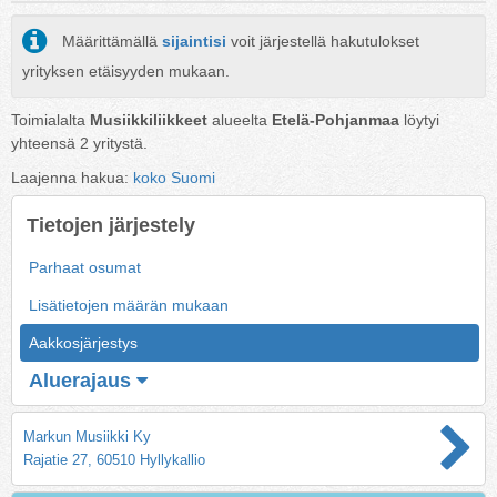
Määrittämällä
sijaintisi
voit järjestellä hakutulokset
yrityksen etäisyyden mukaan.
Toimialalta
Musiikkiliikkeet
alueelta
Etelä-Pohjanmaa
löytyi
yhteensä
2
yritystä.
Laajenna hakua:
koko Suomi
Tietojen järjestely
Parhaat osumat
Lisätietojen määrän mukaan
Aakkosjärjestys
Aluerajaus
Markun Musiikki Ky
Rajatie 27, 60510 Hyllykallio