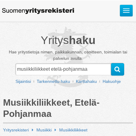
Avaa
valik
Yritys
haku
Hae yritystietoja nimen, paikkakunnan, osoitteen, toimialan tai
palvelun avulla.
Sijaintisi
Tarkennettu haku
Karttahaku
Hakuohje
Musiikkiliikkeet, Etelä-
Pohjanmaa
Yritysrekisteri
Musiikki
Musiikkiliikkeet