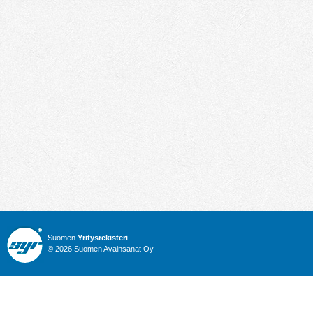
Suomen
Yritysrekisteri
© 2026 Suomen Avainsanat Oy
Info
Julkiset hankinnat
Yritysrekisteri
Talous