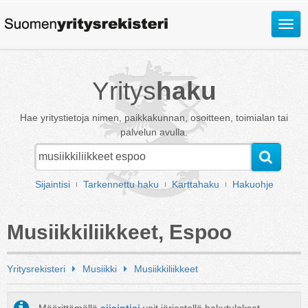
Avaa
valik
Yritys
haku
Hae yritystietoja nimen, paikkakunnan, osoitteen, toimialan tai
palvelun avulla.
Sijaintisi
Tarkennettu haku
Karttahaku
Hakuohje
Musiikkiliikkeet, Espoo
Yritysrekisteri
Musiikki
Musiikkiliikkeet