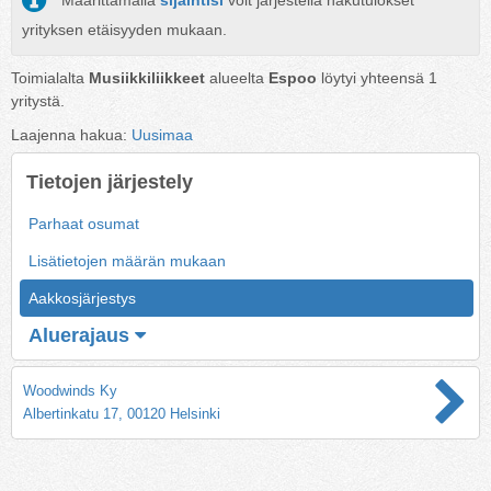
Määrittämällä
sijaintisi
voit järjestellä hakutulokset
yrityksen etäisyyden mukaan.
Toimialalta
Musiikkiliikkeet
alueelta
Espoo
löytyi yhteensä
1
yritystä.
Laajenna hakua:
Uusimaa
Tietojen järjestely
Parhaat osumat
Lisätietojen määrän mukaan
Aakkosjärjestys
Aluerajaus
Woodwinds Ky
Albertinkatu 17, 00120 Helsinki