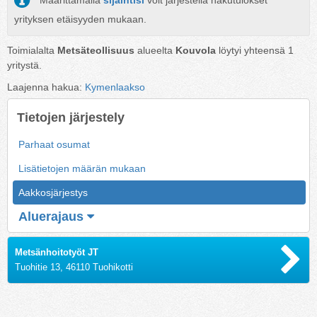
Määrittämällä
sijaintisi
voit järjestellä hakutulokset
yrityksen etäisyyden mukaan.
Toimialalta
Metsäteollisuus
alueelta
Kouvola
löytyi yhteensä
1
yritystä.
Laajenna hakua:
Kymenlaakso
Tietojen järjestely
Parhaat osumat
Lisätietojen määrän mukaan
Aakkosjärjestys
Aluerajaus
Metsänhoitotyöt JT
Tuohitie 13, 46110 Tuohikotti