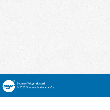
Suomen
Yritysrekisteri
© 2026 Suomen Avainsanat Oy
Info
Julkiset hankinnat
Yritysrekisteri
Talous