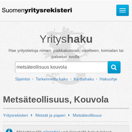
Avaa
valik
Yritys
haku
Hae yritystietoja nimen, paikkakunnan, osoitteen, toimialan tai
palvelun avulla.
Sijaintisi
Tarkennettu haku
Karttahaku
Hakuohje
Metsäteollisuus, Kouvola
Yritysrekisteri
Metsät ja paperi
Metsäteollisuus