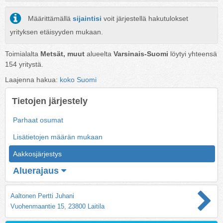
Määrittämällä
sijaintisi
voit järjestellä hakutulokset
yrityksen etäisyyden mukaan.
Toimialalta
Metsät, muut
alueelta
Varsinais-Suomi
löytyi yhteensä
154
yritystä.
Laajenna hakua:
koko Suomi
Tietojen järjestely
Parhaat osumat
Lisätietojen määrän mukaan
Aakkosjärjestys
Aluerajaus
Aaltonen Pertti Juhani
Vuohenmaantie 15, 23800 Laitila