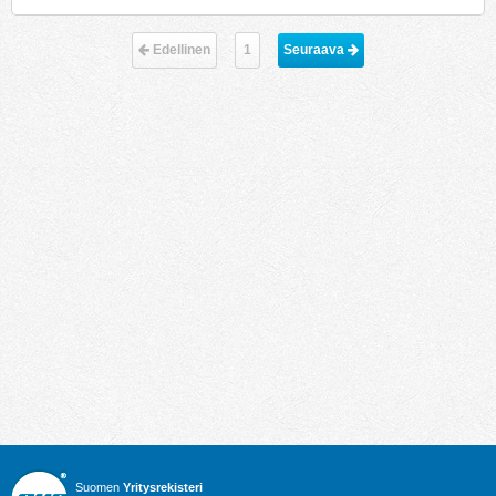
Edellinen
1
Seuraava 
Suomen
Yritysrekisteri