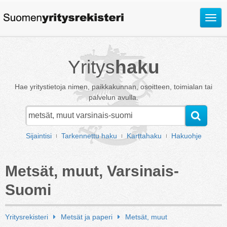
Avaa
valik
Yritys
haku
Hae yritystietoja nimen, paikkakunnan, osoitteen, toimialan tai
palvelun avulla.
Sijaintisi
Tarkennettu haku
Karttahaku
Hakuohje
Metsät, muut, Varsinais-
Suomi
Yritysrekisteri
Metsät ja paperi
Metsät, muut