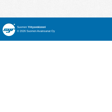
Suomen
Yritysrekisteri
© 2026 Suomen Avainsanat Oy
Info
Julkiset hankinnat
Yritysrekisteri
Talous
Karttahaku
Nimitysuutiset