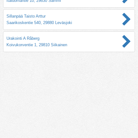
Itäluomantie 10, 29830 Sammi
Sillanpää Taisto Arttur
Saarikoskentie 540, 29880 Leväsjoki
Urakointi A Råberg
Koivukorventie 1, 29810 Siikainen