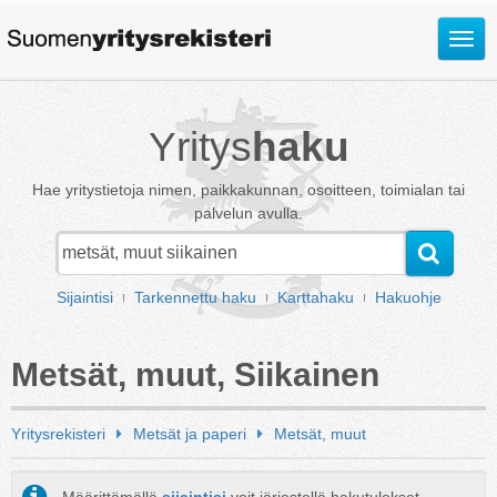
Avaa
valik
Yritys
haku
Hae yritystietoja nimen, paikkakunnan, osoitteen, toimialan tai
palvelun avulla.
Sijaintisi
Tarkennettu haku
Karttahaku
Hakuohje
Metsät, muut, Siikainen
Yritysrekisteri
Metsät ja paperi
Metsät, muut