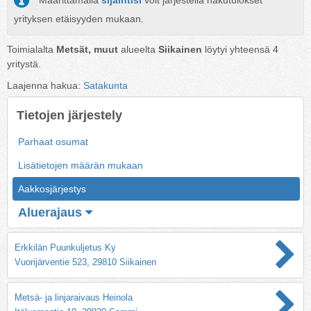
Määrittämällä
sijaintisi
voit järjestellä hakutulokset
yrityksen etäisyyden mukaan.
Toimialalta
Metsät, muut
alueelta
Siikainen
löytyi yhteensä
4
yritystä.
Laajenna hakua:
Satakunta
Tietojen järjestely
Parhaat osumat
Lisätietojen määrän mukaan
Aakkosjärjestys
Aluerajaus
Erkkilän Puunkuljetus Ky
Vuorijärventie 523, 29810 Siikainen
Metsä- ja linjaraivaus Heinola