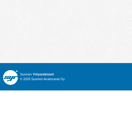
Suomen
Yritysrekisteri
© 2026 Suomen Avainsanat Oy
Info
Julkiset hankinnat
Yritysrekisteri
Talous
Karttahaku
Nimitysuutiset