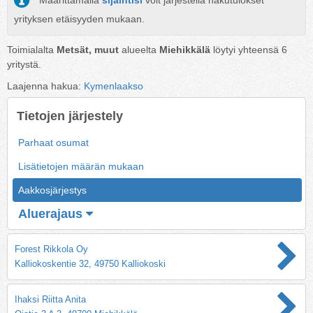
Määrittämällä
sijaintisi
voit järjestellä hakutulokset
yrityksen etäisyyden mukaan.
Toimialalta
Metsät, muut
alueelta
Miehikkälä
löytyi yhteensä
6
yritystä.
Laajenna hakua:
Kymenlaakso
Tietojen järjestely
Parhaat osumat
Lisätietojen määrän mukaan
Aakkosjärjestys
Aluerajaus
Forest Rikkola Oy
Kalliokoskentie 32, 49750 Kalliokoski
Ihaksi Riitta Anita