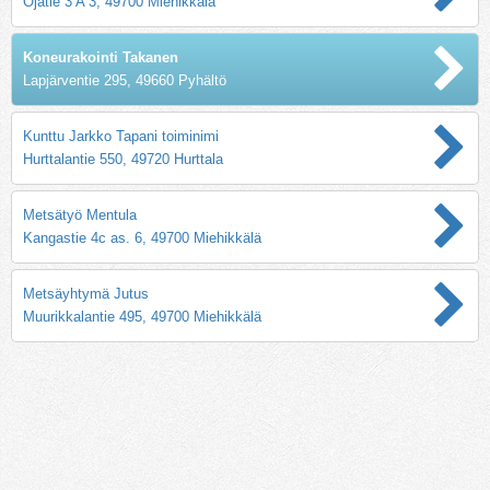
Ojatie 3 A 3, 49700 Miehikkälä
Koneurakointi Takanen
Lapjärventie 295, 49660 Pyhältö
Kunttu Jarkko Tapani toiminimi
Hurttalantie 550, 49720 Hurttala
Metsätyö Mentula
Kangastie 4c as. 6, 49700 Miehikkälä
Metsäyhtymä Jutus
Muurikkalantie 495, 49700 Miehikkälä