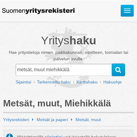
Avaa
valik
Yritys
haku
Hae yritystietoja nimen, paikkakunnan, osoitteen, toimialan tai
palvelun avulla.
Sijaintisi
Tarkennettu haku
Karttahaku
Hakuohje
Metsät, muut, Miehikkälä
Yritysrekisteri
Metsät ja paperi
Metsät, muut