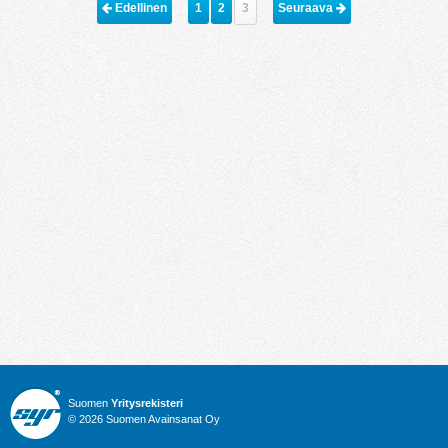
 Edellinen
1
2
3
Seuraava 
Suomen
Yritysrekisteri
© 2026 Suomen Avainsanat Oy