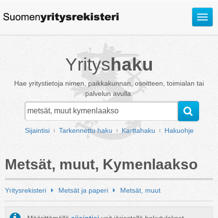
Avaa
valik
Yritys
haku
Hae yritystietoja nimen, paikkakunnan, osoitteen, toimialan tai
palvelun avulla.
Sijaintisi
Tarkennettu haku
Karttahaku
Hakuohje
Metsät, muut, Kymenlaakso
Yritysrekisteri
Metsät ja paperi
Metsät, muut