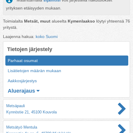
Määrittämällä
sijaintisi
voit järjestellä hakutulokset
yrityksen etäisyyden mukaan.
Toimialalta
Metsät, muut
alueelta
Kymenlaakso
löytyi yhteensä
76
yritystä.
Laajenna hakua:
koko Suomi
Tietojen järjestely
Parhaat osumat
Lisätietojen määrän mukaan
Aakkosjärjestys
Aluerajaus
Metsäpauli
Kynnöstie 21, 45100 Kouvola
Metsätyö Mentula