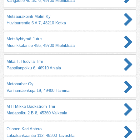
Kangastie 4c as. 6, 49700 Miehikkälä
Metsäurakointi Malm Ky
Huvipurrentie 6 A 7, 48210 Kotka
Metsäyhtymä Jutus
Muurikkalantie 495, 49700 Miehikkälä
Mika T. Huovila Tmi
Pappilanpolku 6, 46910 Anjala
Motobarber Oy
Vanhamäenkuja 19, 49400 Hamina
MTI Mikko Backström Tmi
Marjapolku 2 B 8, 45360 Valkeala
Ollonen Kari Antero
Lakiakankaantie 112, 49300 Tavastila