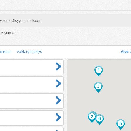
rityksen etäisyyden mukaan.
ä
6
yritystä.
 mukaan
Aakkosjärjestys
Aluer