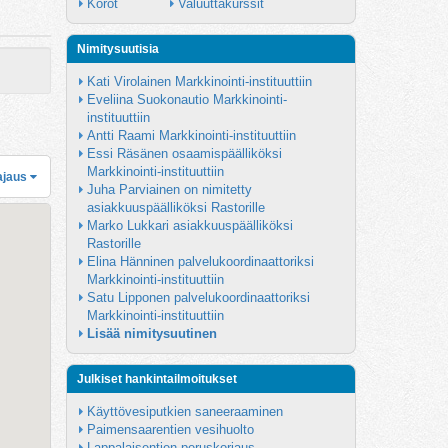
Korot
Valuuttakurssit
Nimitysuutisia
Kati Virolainen Markkinointi-instituuttiin
Eveliina Suokonautio Markkinointi-
instituuttiin
Antti Raami Markkinointi-instituuttiin
Essi Räsänen osaamispäälliköksi 
Markkinointi-instituuttiin
ajaus
Juha Parviainen on nimitetty 
asiakkuuspäälliköksi Rastorille
Marko Lukkari asiakkuuspäälliköksi 
Rastorille
Elina Hänninen palvelukoordinaattoriksi 
Markkinointi-instituuttiin
Satu Lipponen palvelukoordinaattoriksi 
Markkinointi-instituuttiin
Lisää nimitysuutinen
Julkiset hankintailmoitukset
Käyttövesiputkien saneeraaminen
Paimensaarentien vesihuolto
Lappalaisentien peruskorjaus