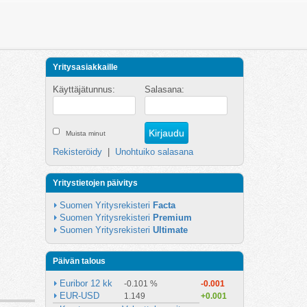
Yritysasiakkaille
Käyttäjätunnus:
Salasana:
Muista minut
Rekisteröidy
|
Unohtuiko salasana
Yritystietojen päivitys
Suomen Yritysrekisteri 
Facta
Suomen Yritysrekisteri 
Premium
Suomen Yritysrekisteri 
Ultimate
Päivän talous
Euribor 12 kk
-0.101 %
-0.001
EUR-USD
1.149
+0.001