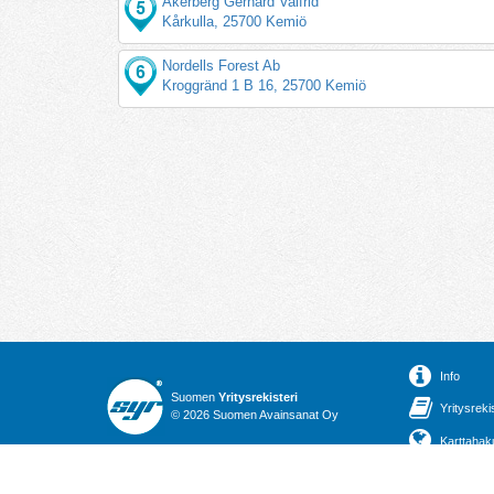
Åkerberg Gerhard Valfrid
Kårkulla, 25700 Kemiö
Nordells Forest Ab
Kroggränd 1 B 16, 25700 Kemiö
Info
Suomen
Yritysrekisteri
Yritysreki
© 2026 Suomen Avainsanat Oy
Karttahak