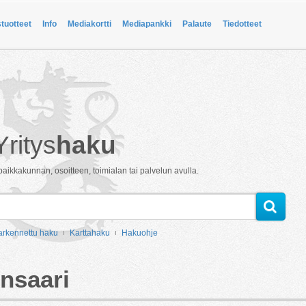
stuotteet
Info
Mediakortti
Mediapankki
Palaute
Tiedotteet
Yritys
haku
paikkakunnan, osoitteen, toimialan tai palvelun avulla.
arkennettu haku
Karttahaku
Hakuohje
nsaari