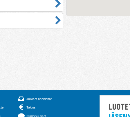
Julkiset hankinnat
steri
Talous
u
Nimitysuutiset