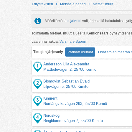
Yritysrekisteri
Metsät ja paperi
Metsät, muut
Määrittämällä
sijaintisi
voit järjestellä hakutulokset y
Toimialalta
Metsät, muut
alueelta
Kemiönsaari
löytyi yhteens
Laajenna hakua:
Varsinais-Suomi
Tietojen järjestely
Parhaat osumat
Lisätietojen määrän
Andersson Ulla Aleksandra
Mattbölevägen 2, 25700 Kemiö
Blomqvist Sebastian Evald
Liljevägen 5, 25700 Kimito
Kimirent
Norrlångviksvägen 293, 25700 Kemiö
Nordskog
Ringblommevägen 7, 25700 Kimito