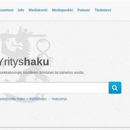
stuotteet
Info
Mediakortti
Mediapankki
Palaute
Tiedotteet
Yritys
haku
paikkakunnan, osoitteen, toimialan tai palvelun avulla.
arkennettu haku
Karttahaku
Hakuohje