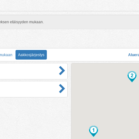
rityksen etäisyyden mukaan.
 mukaan
Aakkosjärjestys
Aluer