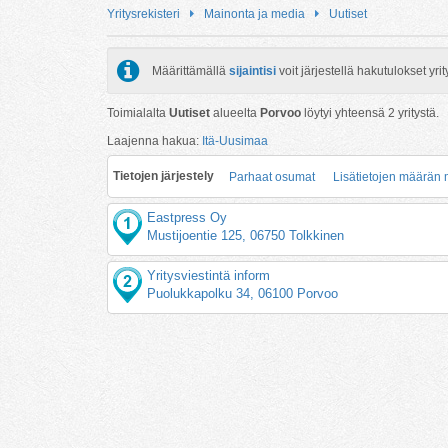
Yritysrekisteri
Mainonta ja media
Uutiset
Määrittämällä
sijaintisi
voit järjestellä hakutulokset y
Toimialalta
Uutiset
alueelta
Porvoo
löytyi yhteensä
2
yritystä.
Laajenna hakua:
Itä-Uusimaa
Tietojen järjestely
Parhaat osumat
Lisätietojen määrän
Eastpress Oy
Mustijoentie 125, 06750 Tolkkinen
Yritysviestintä inform
Puolukkapolku 34, 06100 Porvoo