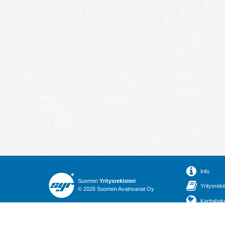
Info
Suomen
Yritysrekisteri
Yritysreki
© 2026 Suomen Avainsanat Oy
Karttahak