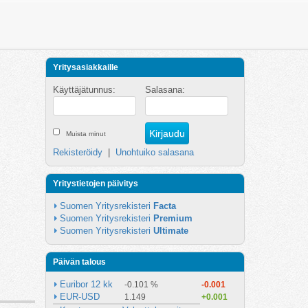
Yritysasiakkaille
Käyttäjätunnus:
Salasana:
Muista minut
Rekisteröidy
|
Unohtuiko salasana
Yritystietojen päivitys
Suomen Yritysrekisteri 
Facta
Suomen Yritysrekisteri 
Premium
Suomen Yritysrekisteri 
Ultimate
Päivän talous
Euribor 12 kk
-0.101 %
-0.001
EUR-USD
1.149
+0.001