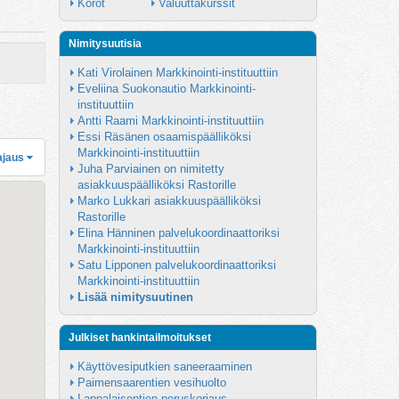
Korot
Valuuttakurssit
Nimitysuutisia
Kati Virolainen Markkinointi-instituuttiin
Eveliina Suokonautio Markkinointi-
instituuttiin
Antti Raami Markkinointi-instituuttiin
Essi Räsänen osaamispäälliköksi 
Markkinointi-instituuttiin
ajaus
Juha Parviainen on nimitetty 
asiakkuuspäälliköksi Rastorille
Marko Lukkari asiakkuuspäälliköksi 
Rastorille
Elina Hänninen palvelukoordinaattoriksi 
Markkinointi-instituuttiin
Satu Lipponen palvelukoordinaattoriksi 
Markkinointi-instituuttiin
Lisää nimitysuutinen
Julkiset hankintailmoitukset
Käyttövesiputkien saneeraaminen
Paimensaarentien vesihuolto
Lappalaisentien peruskorjaus