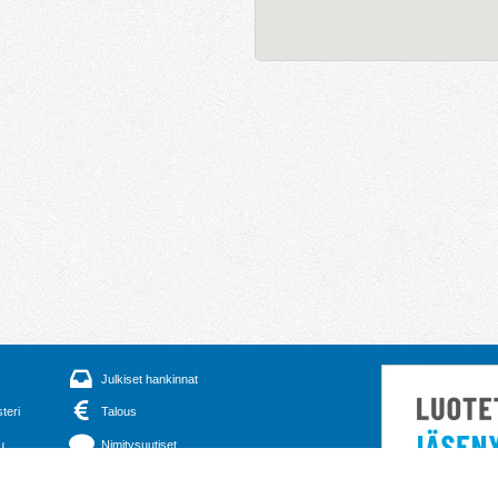
Julkiset hankinnat
steri
Talous
u
Nimitysuutiset