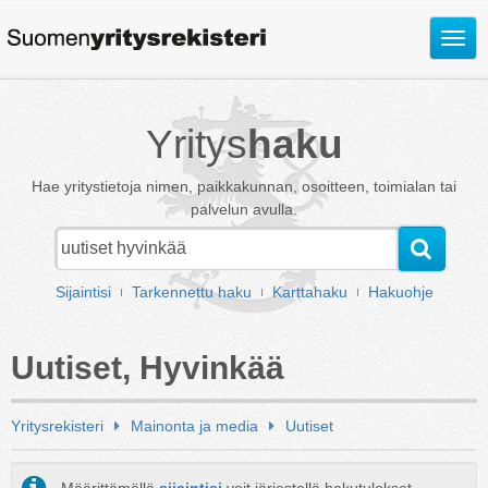
Avaa
valik
Yritys
haku
Hae yritystietoja nimen, paikkakunnan, osoitteen, toimialan tai
palvelun avulla.
Sijaintisi
Tarkennettu haku
Karttahaku
Hakuohje
Uutiset, Hyvinkää
Yritysrekisteri
Mainonta ja media
Uutiset