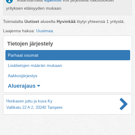
Määrittämällä
sijaintisi
voit järjestellä hakutulokset
yrityksen etäisyyden mukaan.
Toimialalta
Uutiset
alueelta
Hyvinkää
löytyi yhteensä
1
yritystä.
Laajenna hakua:
Uusimaa
Tietojen järjestely
Parhaat osumat
Lisätietojen määrän mukaan
Aakkosjärjestys
Aluerajaus
Honkasen juttu ja kuva Ky
Vallikatu 22 A 2, 33240 Tampere