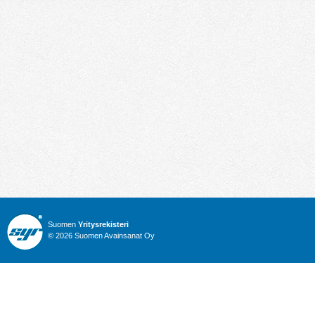
Suomen
Yritysrekisteri
© 2026 Suomen Avainsanat Oy
Info
Julkiset hankinnat
Yritysrekisteri
Talous
Karttahaku
Nimitysuutiset