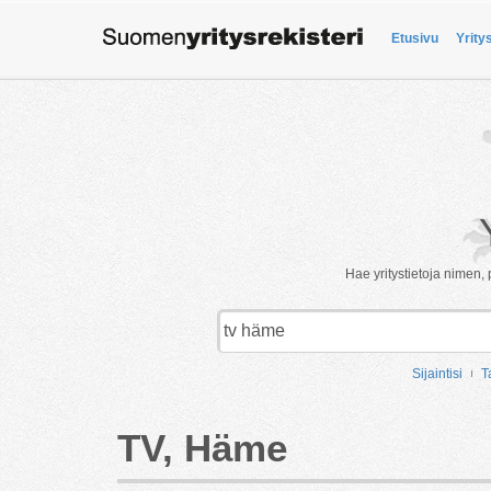
Etusivu
Yrity
Hae yritystietoja nimen, 
Sijaintisi
T
TV, Häme