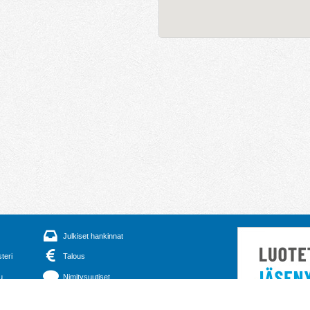
Julkiset hankinnat
steri
Talous
u
Nimitysuutiset