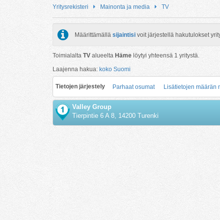
Yritysrekisteri
Mainonta ja media
TV
Määrittämällä
sijaintisi
voit järjestellä hakutulokset y
Toimialalta
TV
alueelta
Häme
löytyi yhteensä
1
yritystä.
Laajenna hakua:
koko Suomi
Tietojen järjestely
Parhaat osumat
Lisätietojen määrän
Valley Group
Tierpintie 6 A 8, 14200 Turenki