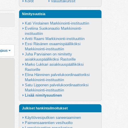
Korot
Valuuttakurssit
Nimitysuutisia
Kati Virolainen Markkinointi-instituuttiin
Eveliina Suokonautio Markkinointi-
instituuttiin
Antti Raami Markkinointi-instituuttiin
Essi Räsänen osaamispäälliköksi 
Markkinointi-instituuttiin
ajaus
Juha Parviainen on nimitetty 
asiakkuuspäälliköksi Rastorille
Marko Lukkari asiakkuuspäälliköksi 
Rastorille
Elina Hänninen palvelukoordinaattoriksi 
Markkinointi-instituuttiin
Satu Lipponen palvelukoordinaattoriksi 
Markkinointi-instituuttiin
Lisää nimitysuutinen
Julkiset hankintailmoitukset
Käyttövesiputkien saneeraaminen
Paimensaarentien vesihuolto
Lappalaisentien peruskorjaus