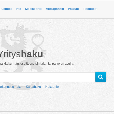
stuotteet
Info
Mediakortti
Mediapankki
Palaute
Tiedotteet
Yritys
haku
paikkakunnan, osoitteen, toimialan tai palvelun avulla.
arkennettu haku
Karttahaku
Hakuohje