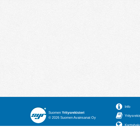
Info
Suomen
Yritysrekisteri
Yritysreki
© 2026 Suomen Avainsanat Oy
Karttahak