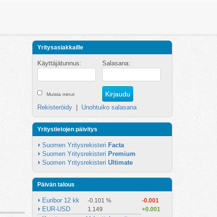
Yritysasiakkaille
Käyttäjätunnus:
Salasana:
Muista minut
Rekisteröidy
|
Unohtuiko salasana
Yritystietojen päivitys
Suomen Yritysrekisteri 
Facta
Suomen Yritysrekisteri 
Premium
Suomen Yritysrekisteri 
Ultimate
Päivän talous
Euribor 12 kk
-0.101 %
-0.001
EUR-USD
1.149
+0.001