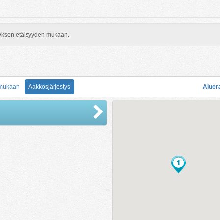
rityksen etäisyyden mukaan.
 mukaan
Aakkosjärjestys
Aluer