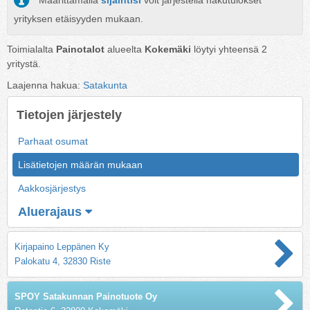
Määrittämällä
sijaintisi
voit järjestellä hakutulokset
yrityksen etäisyyden mukaan.
Toimialalta
Painotalot
alueelta
Kokemäki
löytyi yhteensä
2
yritystä.
Laajenna hakua:
Satakunta
Tietojen järjestely
Parhaat osumat
Lisätietojen määrän mukaan
Aakkosjärjestys
Aluerajaus
Kirjapaino Leppänen Ky
Palokatu 4, 32830 Riste
SPOY Satakunnan Painotuote Oy