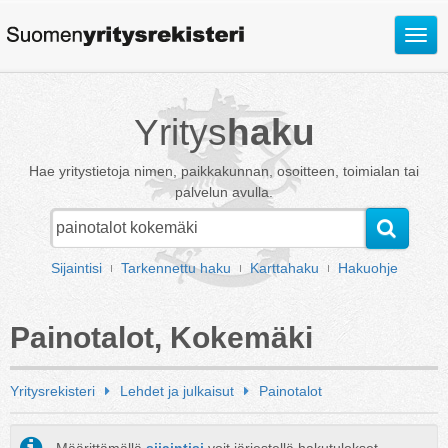
Avaa
valik
Yritys
haku
Hae yritystietoja nimen, paikkakunnan, osoitteen, toimialan tai
palvelun avulla.
Sijaintisi
Tarkennettu haku
Karttahaku
Hakuohje
Painotalot, Kokemäki
Yritysrekisteri
Lehdet ja julkaisut
Painotalot