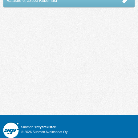
Ratastie 6, 32800 Kokemäki
Suomen
Yritysrekisteri
© 2026 Suomen Avainsanat Oy