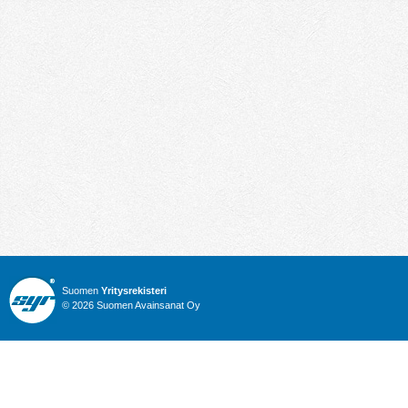
Suomen
Yritysrekisteri
© 2026 Suomen Avainsanat Oy
Info
Julkiset hankinnat
Yritysrekisteri
Talous
Karttahaku
Nimitysuutiset