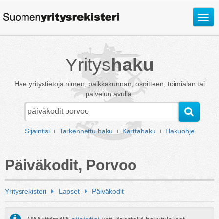
Avaa
valik
Yritys
haku
Hae yritystietoja nimen, paikkakunnan, osoitteen, toimialan tai
palvelun avulla.
Sijaintisi
Tarkennettu haku
Karttahaku
Hakuohje
Päiväkodit, Porvoo
Yritysrekisteri
Lapset
Päiväkodit