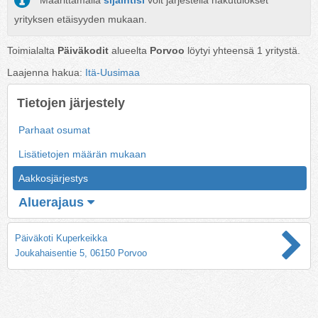
Määrittämällä
sijaintisi
voit järjestellä hakutulokset
yrityksen etäisyyden mukaan.
Toimialalta
Päiväkodit
alueelta
Porvoo
löytyi yhteensä
1
yritystä.
Laajenna hakua:
Itä-Uusimaa
Tietojen järjestely
Parhaat osumat
Lisätietojen määrän mukaan
Aakkosjärjestys
Aluerajaus
Päiväkoti Kuperkeikka
Joukahaisentie 5, 06150 Porvoo