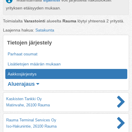
Määrittämällä
sijaintisi
voit järjestellä hakutulokset
yrityksen etäisyyden mukaan.
Toimialalta
Varastointi
alueelta
Rauma
löytyi yhteensä
2
yritystä.
Laajenna hakua:
Satakunta
Tietojen järjestely
Parhaat osumat
Lisätietojen määrän mukaan
Aakkosjärjestys
Aluerajaus
Kaskisten Tankki Oy
Matinvahe, 26100 Rauma
Rauma Terminal Services Oy
Iso-Hakunintie, 26100 Rauma