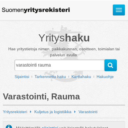
Avaa
valik
Yritys
haku
Hae yritystietoja nimen, paikkakunnan, osoitteen, toimialan tai
palvelun avulla.
Sijaintisi
Tarkennettu haku
Karttahaku
Hakuohje
Varastointi, Rauma
Yritysrekisteri
Kuljetus ja logistiikka
Varastointi