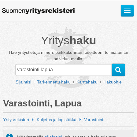
Avaa
valik
Yritys
haku
Hae yritystietoja nimen, paikkakunnan, osoitteen, toimialan tai
palvelun avulla.
Sijaintisi
Tarkennettu haku
Karttahaku
Hakuohje
Varastointi, Lapua
Yritysrekisteri
Kuljetus ja logistiikka
Varastointi