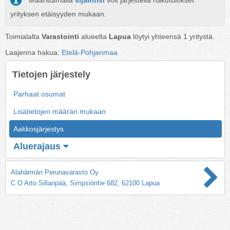
Määrittämällä
sijaintisi
voit järjestellä hakutulokset
yrityksen etäisyyden mukaan.
Toimialalta
Varastointi
alueelta
Lapua
löytyi yhteensä
1
yritystä.
Laajenna hakua:
Etelä-Pohjanmaa
Tietojen järjestely
Parhaat osumat
Lisätietojen määrän mukaan
Aakkosjärjestys
Aluerajaus
Alahärmän Perunavarasto Oy
C O Arto Sillanpää, Simpsiöntie 682, 62100 Lapua