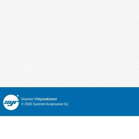
Suomen
Yritysrekisteri
© 2026 Suomen Avainsanat Oy
Info
Julkiset hankinnat
Yritysrekisteri
Talous
Karttahaku
Nimitysuutiset