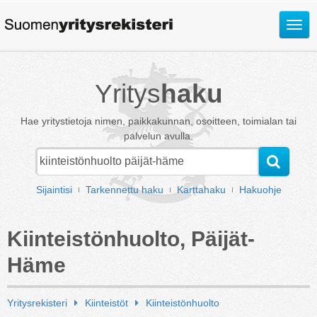
Avaa
valik
Yritys
haku
Hae yritystietoja nimen, paikkakunnan, osoitteen, toimialan tai
palvelun avulla.
Sijaintisi
Tarkennettu haku
Karttahaku
Hakuohje
Kiinteistönhuolto, Päijät-
Häme
Yritysrekisteri
Kiinteistöt
Kiinteistönhuolto