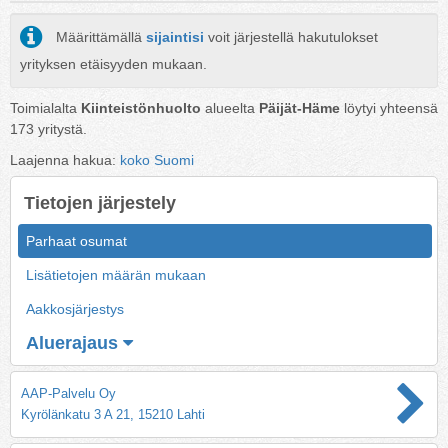
Määrittämällä
sijaintisi
voit järjestellä hakutulokset
yrityksen etäisyyden mukaan.
Toimialalta
Kiinteistönhuolto
alueelta
Päijät-Häme
löytyi yhteensä
173
yritystä.
Laajenna hakua:
koko Suomi
Tietojen järjestely
Parhaat osumat
Lisätietojen määrän mukaan
Aakkosjärjestys
Aluerajaus
AAP-Palvelu Oy
Kyrölänkatu 3 A 21, 15210 Lahti