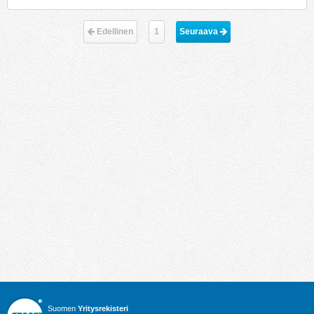
Edellinen
1
Seuraava 
Suomen
Yritysrekisteri