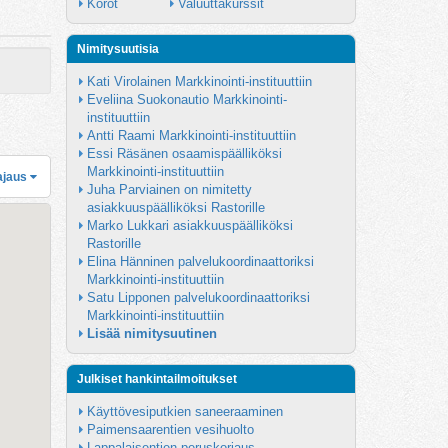
Korot
Valuuttakurssit
Nimitysuutisia
Kati Virolainen Markkinointi-instituuttiin
Eveliina Suokonautio Markkinointi-
instituuttiin
Antti Raami Markkinointi-instituuttiin
Essi Räsänen osaamispäälliköksi 
Markkinointi-instituuttiin
ajaus
Juha Parviainen on nimitetty 
asiakkuuspäälliköksi Rastorille
Marko Lukkari asiakkuuspäälliköksi 
Rastorille
Elina Hänninen palvelukoordinaattoriksi 
Markkinointi-instituuttiin
Satu Lipponen palvelukoordinaattoriksi 
Markkinointi-instituuttiin
Lisää nimitysuutinen
Julkiset hankintailmoitukset
Käyttövesiputkien saneeraaminen
Paimensaarentien vesihuolto
Lappalaisentien peruskorjaus