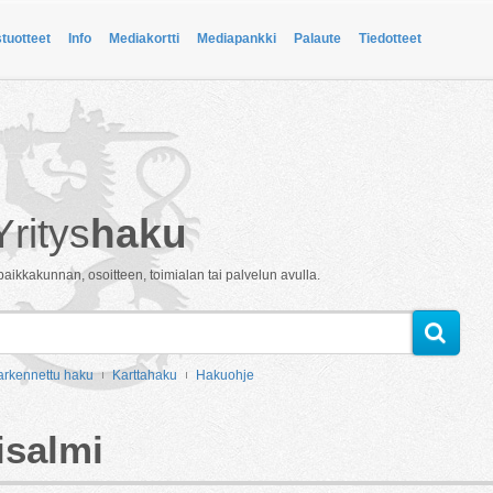
stuotteet
Info
Mediakortti
Mediapankki
Palaute
Tiedotteet
Yritys
haku
paikkakunnan, osoitteen, toimialan tai palvelun avulla.
arkennettu haku
Karttahaku
Hakuohje
isalmi