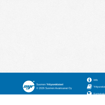
Info
Suomen
Yritysrekisteri
Yritysreki
© 2026 Suomen Avainsanat Oy
Karttahak