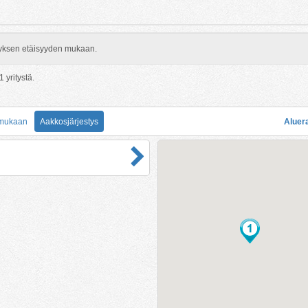
rityksen etäisyyden mukaan.
1
yritystä.
 mukaan
Aakkosjärjestys
Aluer