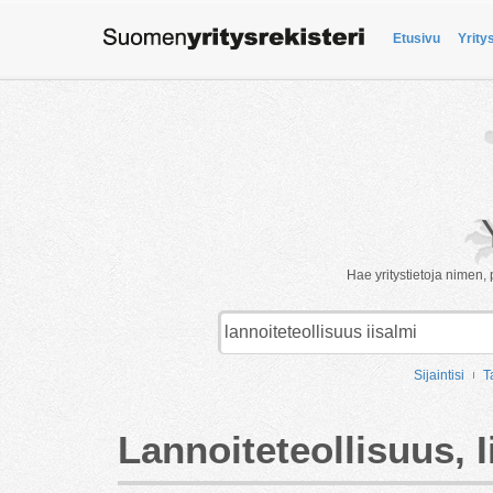
Etusivu
Yrity
Hae yritystietoja nimen, 
Sijaintisi
T
Lannoiteteollisuus, I