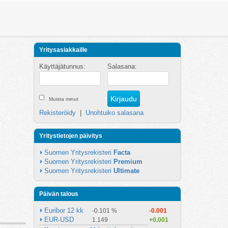
Yritysasiakkaille
Käyttäjätunnus:
Salasana:
Muista minut
Rekisteröidy
|
Unohtuiko salasana
Yritystietojen päivitys
Suomen Yritysrekisteri 
Facta
Suomen Yritysrekisteri 
Premium
Suomen Yritysrekisteri 
Ultimate
Päivän talous
Euribor 12 kk
-0.101 %
-0.001
EUR-USD
1.149
+0.001