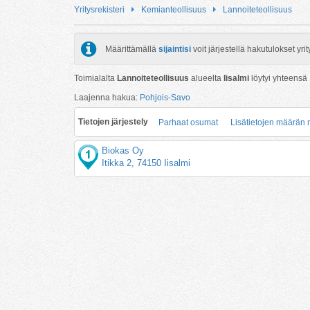
Yritysrekisteri
Kemianteollisuus
Lannoiteteollisuus
Määrittämällä
sijaintisi
voit järjestellä hakutulokset y
Toimialalta
Lannoiteteollisuus
alueelta
Iisalmi
löytyi yhteensä
Laajenna hakua:
Pohjois-Savo
Tietojen järjestely
Parhaat osumat
Lisätietojen määrän
Biokas Oy
Itikka 2, 74150 Iisalmi