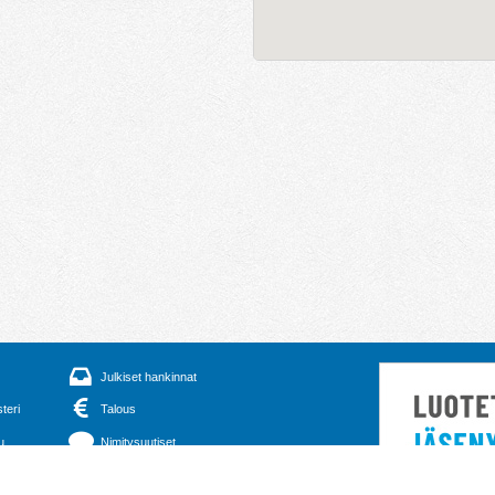
Julkiset hankinnat
steri
Talous
u
Nimitysuutiset