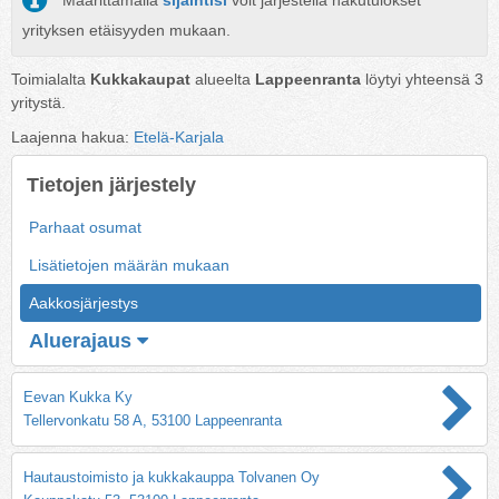
Määrittämällä
sijaintisi
voit järjestellä hakutulokset
yrityksen etäisyyden mukaan.
Toimialalta
Kukkakaupat
alueelta
Lappeenranta
löytyi yhteensä
3
yritystä.
Laajenna hakua:
Etelä-Karjala
Tietojen järjestely
Parhaat osumat
Lisätietojen määrän mukaan
Aakkosjärjestys
Aluerajaus
Eevan Kukka Ky
Tellervonkatu 58 A, 53100 Lappeenranta
Hautaustoimisto ja kukkakauppa Tolvanen Oy