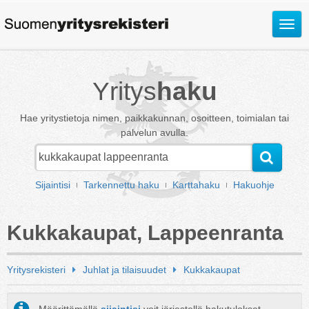
Avaa
valik
Yritys
haku
Hae yritystietoja nimen, paikkakunnan, osoitteen, toimialan tai
palvelun avulla.
Sijaintisi
Tarkennettu haku
Karttahaku
Hakuohje
Kukkakaupat, Lappeenranta
Yritysrekisteri
Juhlat ja tilaisuudet
Kukkakaupat