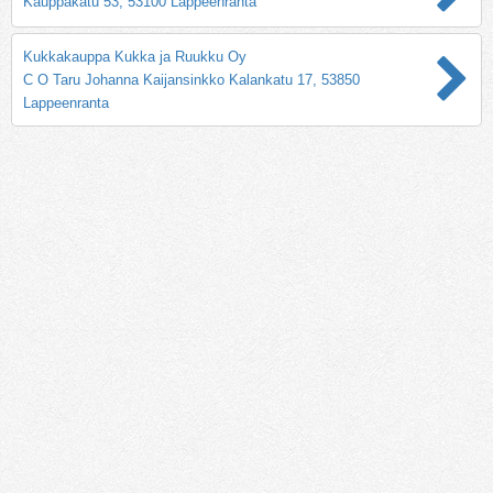
Kauppakatu 53, 53100 Lappeenranta
Kukkakauppa Kukka ja Ruukku Oy
C O Taru Johanna Kaijansinkko Kalankatu 17, 53850
Lappeenranta