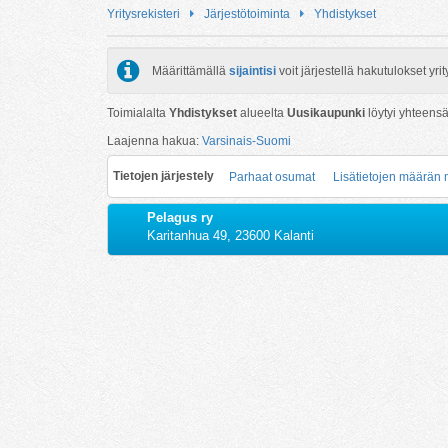
Yritysrekisteri
Järjestötoiminta
Yhdistykset
Määrittämällä
sijaintisi
voit järjestellä hakutulokset y
Toimialalta
Yhdistykset
alueelta
Uusikaupunki
löytyi yhteens
Laajenna hakua:
Varsinais-Suomi
Tietojen järjestely
Parhaat osumat
Lisätietojen määrän
Pelagus ry
Karitanhua 49, 23600 Kalanti