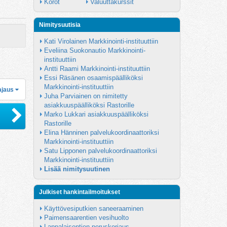
Korot
Valuuttakurssit
Nimitysuutisia
Kati Virolainen Markkinointi-instituuttiin
Eveliina Suokonautio Markkinointi-
instituuttiin
Antti Raami Markkinointi-instituuttiin
Essi Räsänen osaamispäälliköksi 
Markkinointi-instituuttiin
ajaus
Juha Parviainen on nimitetty 
asiakkuuspäälliköksi Rastorille
Marko Lukkari asiakkuuspäälliköksi 
Rastorille
Elina Hänninen palvelukoordinaattoriksi 
Markkinointi-instituuttiin
Satu Lipponen palvelukoordinaattoriksi 
Markkinointi-instituuttiin
Lisää nimitysuutinen
Julkiset hankintailmoitukset
Käyttövesiputkien saneeraaminen
Paimensaarentien vesihuolto
Lappalaisentien peruskorjaus