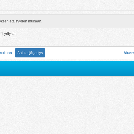
rityksen etäisyyden mukaan.
ä
1
yritystä.
 mukaan
Aakkosjärjestys
Aluer