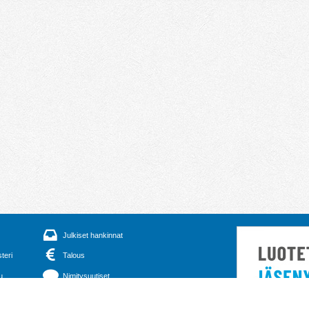
Julkiset hankinnat
steri
Talous
u
Nimitysuutiset