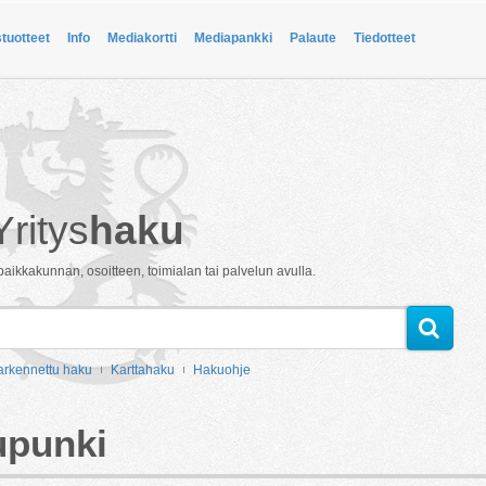
stuotteet
Info
Mediakortti
Mediapankki
Palaute
Tiedotteet
Yritys
haku
paikkakunnan, osoitteen, toimialan tai palvelun avulla.
arkennettu haku
Karttahaku
Hakuohje
upunki