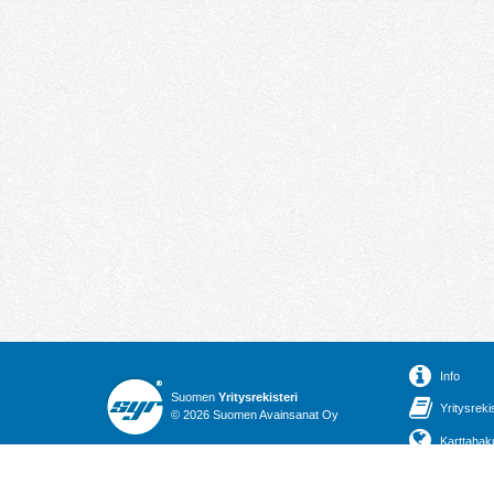
Info
Suomen
Yritysrekisteri
Yritysreki
© 2026 Suomen Avainsanat Oy
Karttahak