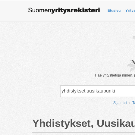
Etusivu
Yrity
Hae yritystietoja nimen, 
Sijaintisi
T
Yhdistykset, Uusika