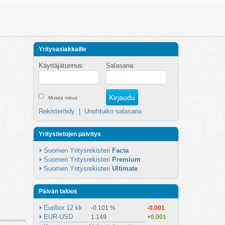
Yritysasiakkaille
Käyttäjätunnus:
Salasana:
Muista minut
Rekisteröidy
|
Unohtuiko salasana
Yritystietojen päivitys
Suomen Yritysrekisteri 
Facta
Suomen Yritysrekisteri 
Premium
Suomen Yritysrekisteri 
Ultimate
Päivän talous
Euribor 12 kk
-0.101 %
-0.001
EUR-USD
1.149
+0.001