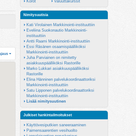
Korot
Valuuttakurssit
Nimitysuutisia
Kati Virolainen Markkinointi-instituuttiin
Eveliina Suokonautio Markkinointi-
instituuttiin
Antti Raami Markkinointi-instituuttiin
Essi Räsänen osaamispäälliköksi 
Markkinointi-instituuttiin
ajaus
Juha Parviainen on nimitetty 
asiakkuuspäälliköksi Rastorille
Marko Lukkari asiakkuuspäälliköksi 
Rastorille
Elina Hänninen palvelukoordinaattoriksi 
Markkinointi-instituuttiin
Satu Lipponen palvelukoordinaattoriksi 
Markkinointi-instituuttiin
Lisää nimitysuutinen
Julkiset hankintailmoitukset
Käyttövesiputkien saneeraaminen
Paimensaarentien vesihuolto
Lappalaisentien peruskorjaus