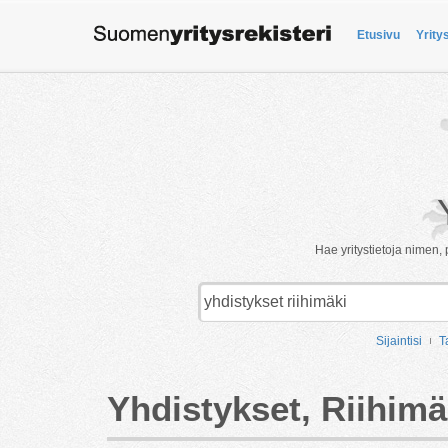
Etusivu
Yrity
Hae yritystietoja nimen, 
Sijaintisi
T
Yhdistykset, Riihimä