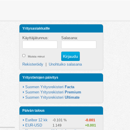
Yritysasiakkaille
Käyttäjätunnus:
Salasana:
Muista minut
Rekisteröidy
|
Unohtuiko salasana
Yritystietojen päivitys
Suomen Yritysrekisteri 
Facta
Suomen Yritysrekisteri 
Premium
Suomen Yritysrekisteri 
Ultimate
Päivän talous
Euribor 12 kk
-0.101 %
-0.001
EUR-USD
1.149
+0.001