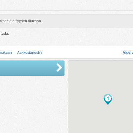
rityksen etäisyyden mukaan.
itystä.
 mukaan
Aakkosjärjestys
Aluer