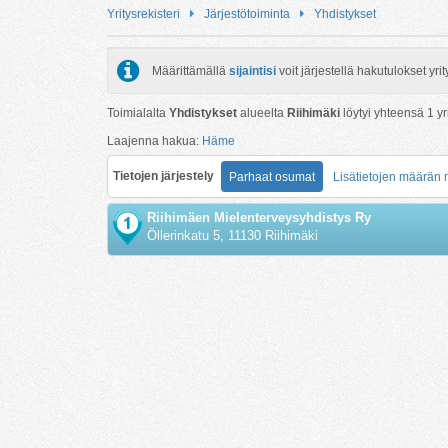
Yritysrekisteri
Järjestötoiminta
Yhdistykset
Määrittämällä
sijaintisi
voit järjestellä hakutulokset y
Toimialalta
Yhdistykset
alueelta
Riihimäki
löytyi yhteensä
1
yr
Laajenna hakua:
Häme
Tietojen järjestely
Parhaat osumat
Lisätietojen määrän
Riihimäen Mielenterveysyhdistys Ry
Öllerinkatu 5, 11130 Riihimäki