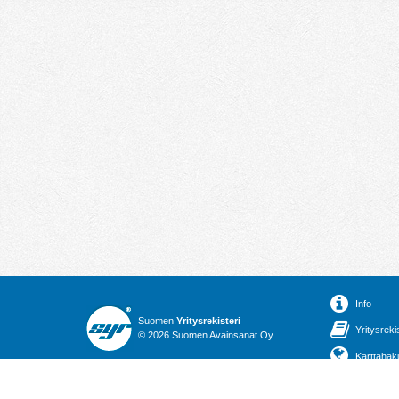
Info
Suomen
Yritysrekisteri
Yritysreki
© 2026 Suomen Avainsanat Oy
Karttahak