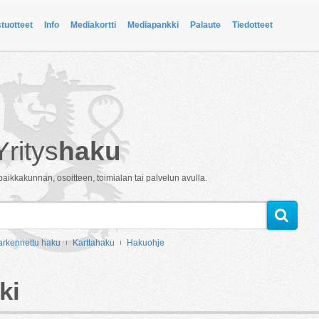
stuotteet
Info
Mediakortti
Mediapankki
Palaute
Tiedotteet
Yritys
haku
paikkakunnan, osoitteen, toimialan tai palvelun avulla.
arkennettu haku
Karttahaku
Hakuohje
ki