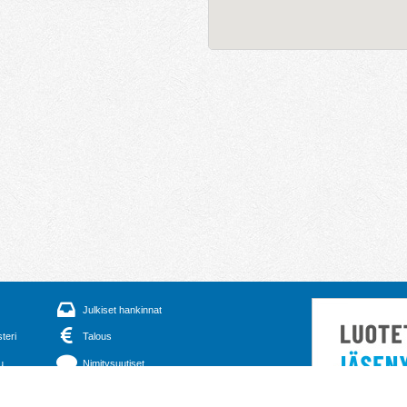
Julkiset hankinnat
steri
Talous
u
Nimitysuutiset