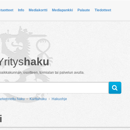
stuotteet
Info
Mediakortti
Mediapankki
Palaute
Tiedotteet
Yritys
haku
paikkakunnan, osoitteen, toimialan tai palvelun avulla.
arkennettu haku
Karttahaku
Hakuohje
i