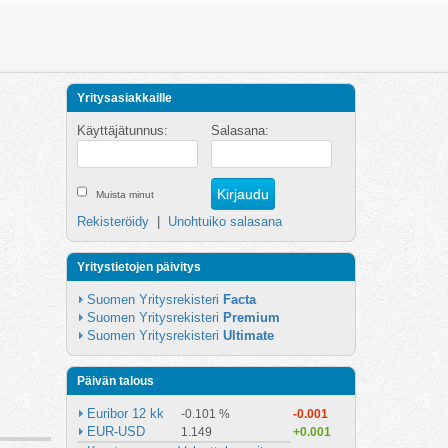
Yritysasiakkaille
Käyttäjätunnus:
Salasana:
Muista minut
Rekisteröidy
|
Unohtuiko salasana
Yritystietojen päivitys
Suomen Yritysrekisteri 
Facta
Suomen Yritysrekisteri 
Premium
Suomen Yritysrekisteri 
Ultimate
Päivän talous
Euribor 12 kk
-0.101 %
-0.001
EUR-USD
1.149
+0.001