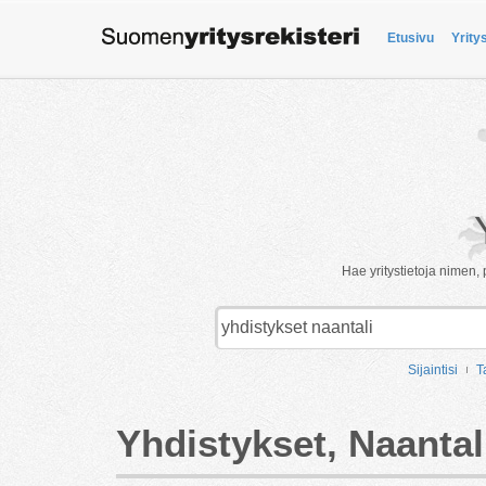
Etusivu
Yrity
Hae yritystietoja nimen, 
Sijaintisi
T
Yhdistykset, Naantal