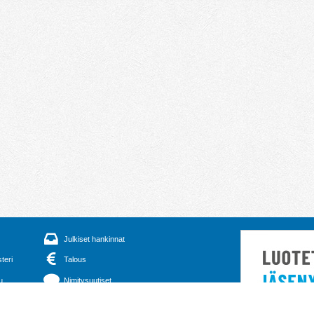
Julkiset hankinnat
steri
Talous
u
Nimitysuutiset