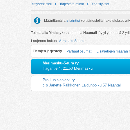
Yritysrekisteri
Järjestötoiminta
Yhdistykset
Määrittämällä
sijaintisi
voit järjestellä hakutulokset y
Toimialalta
Yhdistykset
alueelta
Naantali
löytyi yhteensä
2
yrit
Laajenna hakua:
Varsinais-Suomi
Tietojen järjestely
Parhaat osumat
Lisätietojen määrän
Merimasku-Seura ry
Hagantie 4, 21160 Merimasku
Pro Luolalanjärvi ry
c o Janette Räikkönen Laidunpolku 57 Naantali