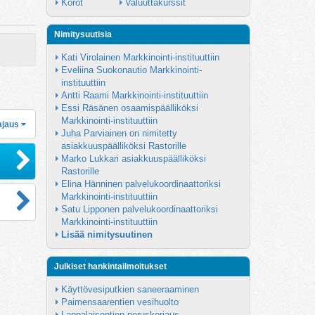
Korot
Valuuttakurssit
Nimitysuutisia
Kati Virolainen Markkinointi-instituuttiin
Eveliina Suokonautio Markkinointi-
instituuttiin
Antti Raami Markkinointi-instituuttiin
Essi Räsänen osaamispäälliköksi 
Markkinointi-instituuttiin
ajaus
Juha Parviainen on nimitetty 
asiakkuuspäälliköksi Rastorille
Marko Lukkari asiakkuuspäälliköksi 
Rastorille
Elina Hänninen palvelukoordinaattoriksi 
Markkinointi-instituuttiin
Satu Lipponen palvelukoordinaattoriksi 
Markkinointi-instituuttiin
Lisää nimitysuutinen
Julkiset hankintailmoitukset
Käyttövesiputkien saneeraaminen
Paimensaarentien vesihuolto
Lappalaisentien peruskorjaus