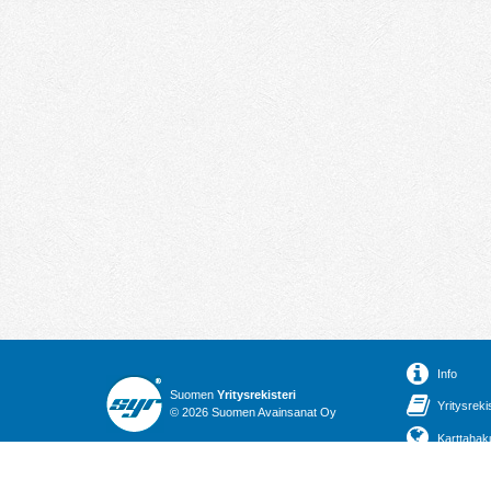
Info
Suomen
Yritysrekisteri
Yritysreki
© 2026 Suomen Avainsanat Oy
Karttahak