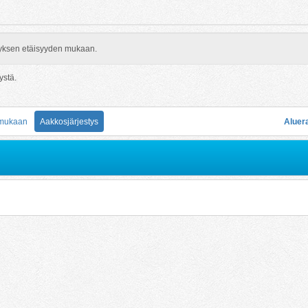
rityksen etäisyyden mukaan.
ystä.
 mukaan
Aakkosjärjestys
Aluer