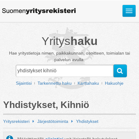
Avaa
valik
Yritys
haku
Hae yritystietoja nimen, paikkakunnan, osoitteen, toimialan tai
palvelun avulla.
Sijaintisi
Tarkennettu haku
Karttahaku
Hakuohje
Yhdistykset, Kihniö
Yritysrekisteri
Järjestötoiminta
Yhdistykset