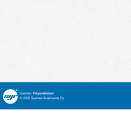
Suomen
Yritysrekisteri
© 2026 Suomen Avainsanat Oy
Info
Julkiset hankinnat
Yritysrekisteri
Talous
Karttahaku
Nimitysuutiset