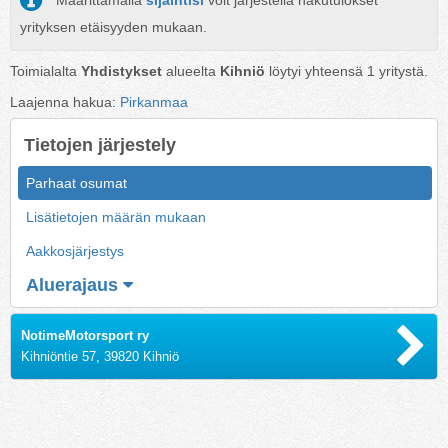
Määrittämällä
sijaintisi
voit järjestellä hakutulokset
yrityksen etäisyyden mukaan.
Toimialalta
Yhdistykset
alueelta
Kihniö
löytyi yhteensä
1
yritystä.
Laajenna hakua:
Pirkanmaa
Tietojen järjestely
Parhaat osumat
Lisätietojen määrän mukaan
Aakkosjärjestys
Aluerajaus
NotimeMotorsport ry
Kihniöntie 57, 39820 Kihniö