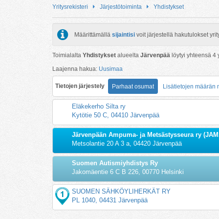
Yritysrekisteri
Järjestötoiminta
Yhdistykset
Määrittämällä
sijaintisi
voit järjestellä hakutulokset y
Toimialalta
Yhdistykset
alueelta
Järvenpää
löytyi yhteensä
4
y
Laajenna hakua:
Uusimaa
Tietojen järjestely
Parhaat osumat
Lisätietojen määrän
Eläkekerho Silta ry
Kytötie 50 C, 04410 Järvenpää
Järvenpään Ampuma- ja Metsästysseura ry (JAM
Metsolantie 20 A 3 a, 04420 Järvenpää
Suomen Autismiyhdistys Ry
Jakomäentie 6 C B 226, 00770 Helsinki
SUOMEN SÄHKÖYLIHERKÄT RY
PL 1040, 04431 Järvenpää