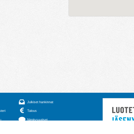
Julkiset hankinnat
steri
Talous
u
Nimitysuutiset