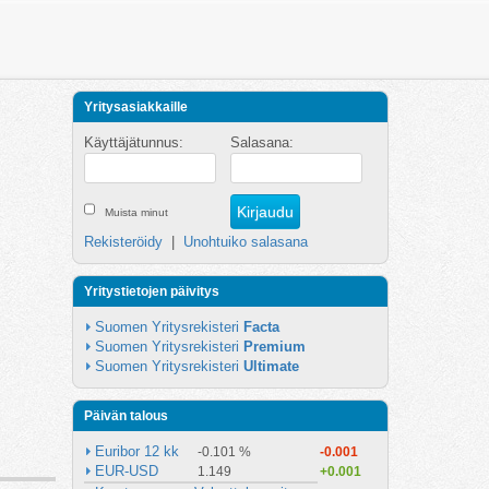
Yritysasiakkaille
Käyttäjätunnus:
Salasana:
Muista minut
Rekisteröidy
|
Unohtuiko salasana
Yritystietojen päivitys
Suomen Yritysrekisteri 
Facta
Suomen Yritysrekisteri 
Premium
Suomen Yritysrekisteri 
Ultimate
Päivän talous
Euribor 12 kk
-0.101 %
-0.001
EUR-USD
1.149
+0.001