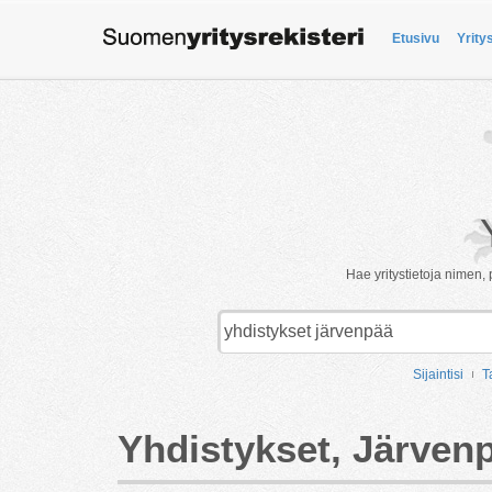
Etusivu
Yrity
Hae yritystietoja nimen, 
Sijaintisi
T
Yhdistykset, Järven