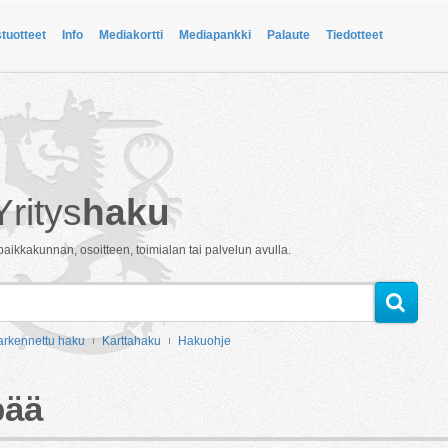
stuotteet
Info
Mediakortti
Mediapankki
Palaute
Tiedotteet
Yritys
haku
paikkakunnan, osoitteen, toimialan tai palvelun avulla.
arkennettu haku
Karttahaku
Hakuohje
pää