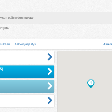
rityksen etäisyyden mukaan.
ritystä.
 mukaan
Aakkosjärjestys
Aluer
S)