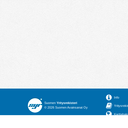
Info
Suomen
Yritysrekisteri
Yritysreki
© 2026 Suomen Avainsanat Oy
Karttahak