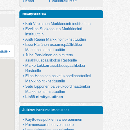
Korot
Valuuttakurssit
Nimitysuutisia
Kati Virolainen Markkinointi-instituuttiin
Eveliina Suokonautio Markkinointi-
instituuttiin
Antti Raami Markkinointi-instituuttiin
Essi Räsänen osaamispäälliköksi 
Markkinointi-instituuttiin
ajaus
Juha Parviainen on nimitetty 
asiakkuuspäälliköksi Rastorille
Marko Lukkari asiakkuuspäälliköksi 
Rastorille
Elina Hänninen palvelukoordinaattoriksi 
Markkinointi-instituuttiin
Satu Lipponen palvelukoordinaattoriksi 
Markkinointi-instituuttiin
Lisää nimitysuutinen
Julkiset hankintailmoitukset
Käyttövesiputkien saneeraaminen
Paimensaarentien vesihuolto
Lappalaisentien peruskorjaus