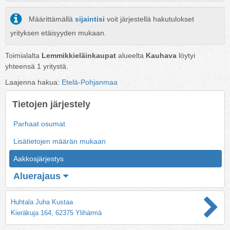
Määrittämällä
sijaintisi
voit järjestellä hakutulokset
yrityksen etäisyyden mukaan.
Toimialalta
Lemmikkieläinkaupat
alueelta
Kauhava
löytyi
yhteensä
1
yritystä.
Laajenna hakua:
Etelä-Pohjanmaa
Tietojen järjestely
Parhaat osumat
Lisätietojen määrän mukaan
Aakkosjärjestys
Aluerajaus
Huhtala Juha Kustaa
Kieräkuja 164, 62375 Ylihärmä