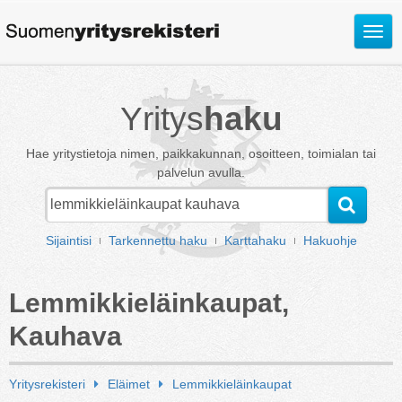
Avaa
valik
Yritys
haku
Hae yritystietoja nimen, paikkakunnan, osoitteen, toimialan tai
palvelun avulla.
Sijaintisi
Tarkennettu haku
Karttahaku
Hakuohje
Lemmikkieläinkaupat,
Kauhava
Yritysrekisteri
Eläimet
Lemmikkieläinkaupat