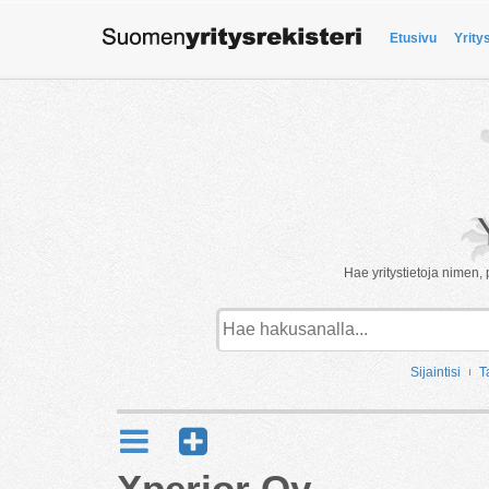
Etusivu
Yrity
Hae yritystietoja nimen, 
Sijaintisi
T
Xperior Oy