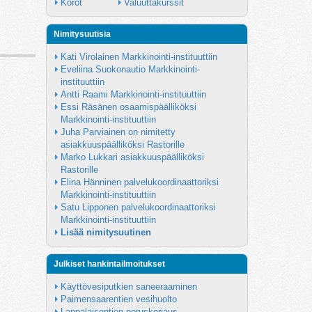
Korot
Valuuttakurssit
Nimitysuutisia
Kati Virolainen Markkinointi-instituuttiin
Eveliina Suokonautio Markkinointi-
instituuttiin
Antti Raami Markkinointi-instituuttiin
Essi Räsänen osaamispäälliköksi 
Markkinointi-instituuttiin
Juha Parviainen on nimitetty 
asiakkuuspäälliköksi Rastorille
Marko Lukkari asiakkuuspäälliköksi 
Rastorille
Elina Hänninen palvelukoordinaattoriksi 
Markkinointi-instituuttiin
Satu Lipponen palvelukoordinaattoriksi 
Markkinointi-instituuttiin
Lisää nimitysuutinen
Julkiset hankintailmoitukset
Käyttövesiputkien saneeraaminen
Paimensaarentien vesihuolto
Lappalaisentien peruskorjaus