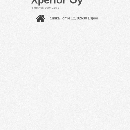
Y-tunnus 2094014-7
Sinikalliontie 12, 02630 Espoo