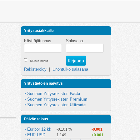
Yritysasiakkaille
Käyttäjätunnus:
Salasana:
Muista minut
Rekisteröidy
|
Unohtuiko salasana
Yritystietojen päivitys
Suomen Yritysrekisteri 
Facta
Suomen Yritysrekisteri 
Premium
Suomen Yritysrekisteri 
Ultimate
Päivän talous
Euribor 12 kk
-0.101 %
-0.001
EUR-USD
1.149
+0.001