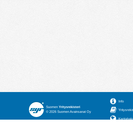
Info
Suomen
Yritysrekisteri
Yritysreki
© 2026 Suomen Avainsanat Oy
Karttahak