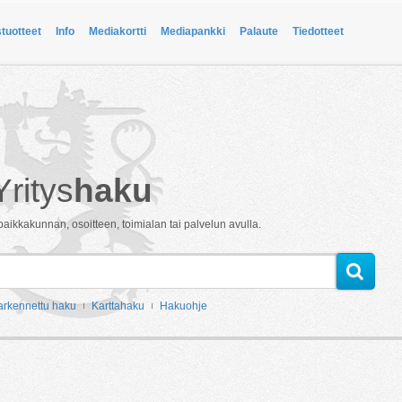
stuotteet
Info
Mediakortti
Mediapankki
Palaute
Tiedotteet
Yritys
haku
paikkakunnan, osoitteen, toimialan tai palvelun avulla.
arkennettu haku
Karttahaku
Hakuohje