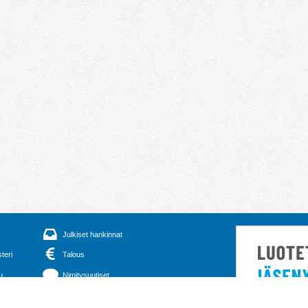
Julkiset hankinnat
steri
Talous
u
Nimitysuutiset