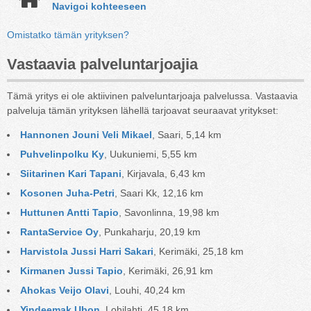
Navigoi kohteeseen
Omistatko tämän yrityksen?
Vastaavia palveluntarjoajia
Tämä yritys ei ole aktiivinen palveluntarjoaja palvelussa. Vastaavia
palveluja tämän yrityksen lähellä tarjoavat seuraavat yritykset:
Hannonen Jouni Veli Mikael
, Saari, 5,14 km
Puhvelinpolku Ky
, Uukuniemi, 5,55 km
Siitarinen Kari Tapani
, Kirjavala, 6,43 km
Kosonen Juha-Petri
, Saari Kk, 12,16 km
Huttunen Antti Tapio
, Savonlinna, 19,98 km
RantaService Oy
, Punkaharju, 20,19 km
Harvistola Jussi Harri Sakari
, Kerimäki, 25,18 km
Kirmanen Jussi Tapio
, Kerimäki, 26,91 km
Ahokas Veijo Olavi
, Louhi, 40,24 km
Yindeemak Ubon
, Lohilahti, 45,18 km