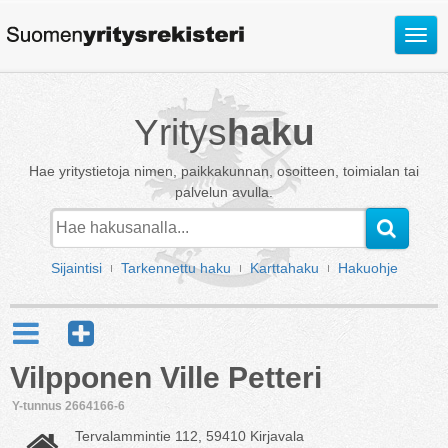
Avaa
valik
Yritys
haku
Hae yritystietoja nimen, paikkakunnan, osoitteen, toimialan tai
palvelun avulla.
Sijaintisi
Tarkennettu haku
Karttahaku
Hakuohje
Vilpponen Ville Petteri
Y-tunnus 2664166-6
Tervalammintie 112, 59410 Kirjavala