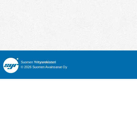
Suomen
Yritysrekisteri
© 2026 Suomen Avainsanat Oy
Info
Julkiset hankinnat
Yritysrekisteri
Talous
Karttahaku
Nimitysuutiset