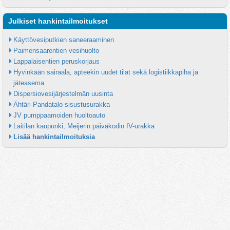
Julkiset hankintailmoitukset
Käyttövesiputkien saneeraaminen
Paimensaarentien vesihuolto
Lappalaisentien peruskorjaus
Hyvinkään sairaala, apteekin uudet tilat sekä logistiikkapiha ja 
jäteasema
Dispersiovesijärjestelmän uusinta
Ähtäri Pandatalo sisustusurakka
JV pumppaamoiden huoltoauto
Laitilan kaupunki, Meijerin päiväkodin IV-urakka
Lisää hankintailmoituksia