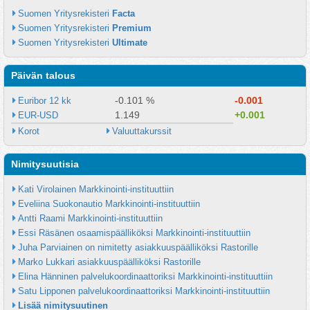
Suomen Yritysrekisteri 
Facta
Suomen Yritysrekisteri 
Premium
Suomen Yritysrekisteri 
Ultimate
Päivän talous
-0.101 %
-0.001
Euribor 12 kk
1.149
+0.001
EUR-USD
Korot
Valuuttakurssit
Nimitysuutisia
Kati Virolainen Markkinointi-instituuttiin
Eveliina Suokonautio Markkinointi-instituuttiin
Antti Raami Markkinointi-instituuttiin
Essi Räsänen osaamispäälliköksi Markkinointi-instituuttiin
Juha Parviainen on nimitetty asiakkuuspäälliköksi Rastorille
Marko Lukkari asiakkuuspäälliköksi Rastorille
Elina Hänninen palvelukoordinaattoriksi Markkinointi-instituuttiin
Satu Lipponen palvelukoordinaattoriksi Markkinointi-instituuttiin
Lisää nimitysuutinen