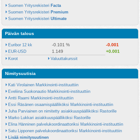
Suomen Yritysrekisteri 
Facta
Suomen Yritysrekisteri 
Premium
Suomen Yritysrekisteri 
Ultimate
Päivän talous
-0.101 %
-0.001
Euribor 12 kk
1.149
+0.001
EUR-USD
Korot
Valuuttakurssit
Nimitysuutisia
Kati Virolainen Markkinointi-instituuttiin
Eveliina Suokonautio Markkinointi-instituuttiin
Antti Raami Markkinointi-instituuttiin
Essi Räsänen osaamispäälliköksi Markkinointi-instituuttiin
Juha Parviainen on nimitetty asiakkuuspäälliköksi Rastorille
Marko Lukkari asiakkuuspäälliköksi Rastorille
Elina Hänninen palvelukoordinaattoriksi Markkinointi-instituuttiin
Satu Lipponen palvelukoordinaattoriksi Markkinointi-instituuttiin
Lisää nimitysuutinen