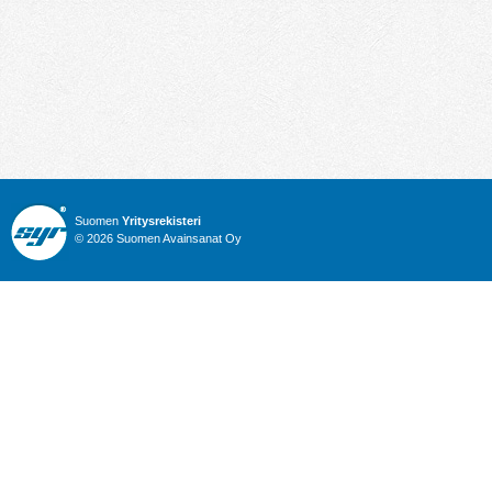
Suomen
Yritysrekisteri
© 2026 Suomen Avainsanat Oy
Info
Julkiset hankinnat
Yritysrekisteri
Talous
Karttahaku
Nimitysuutiset