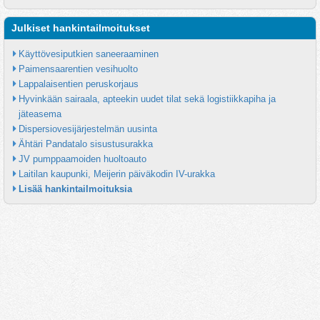
Julkiset hankintailmoitukset
Käyttövesiputkien saneeraaminen
Paimensaarentien vesihuolto
Lappalaisentien peruskorjaus
Hyvinkään sairaala, apteekin uudet tilat sekä logistiikkapiha ja 
jäteasema
Dispersiovesijärjestelmän uusinta
Ähtäri Pandatalo sisustusurakka
JV pumppaamoiden huoltoauto
Laitilan kaupunki, Meijerin päiväkodin IV-urakka
Lisää hankintailmoituksia