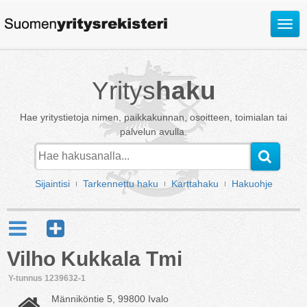
Avaa
valik
Yritys
haku
Hae yritystietoja nimen, paikkakunnan, osoitteen, toimialan tai
palvelun avulla.
Sijaintisi
Tarkennettu haku
Karttahaku
Hakuohje
Vilho Kukkala Tmi
Y-tunnus 1239632-1
Männiköntie 5, 99800 Ivalo