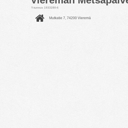
Y-tunnus 1933280-6
Mutkatie 7, 74200 Vieremä