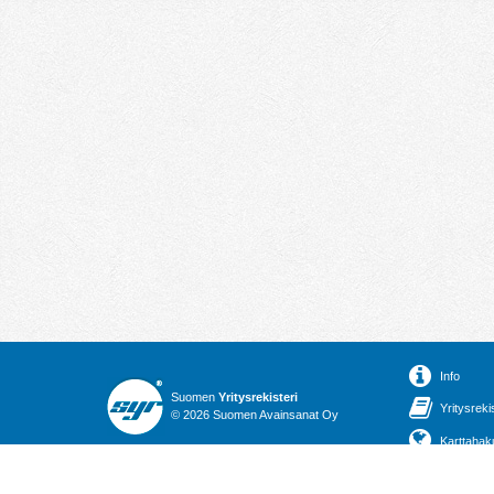
Info
Suomen
Yritysrekisteri
Yritysreki
© 2026 Suomen Avainsanat Oy
Karttahak