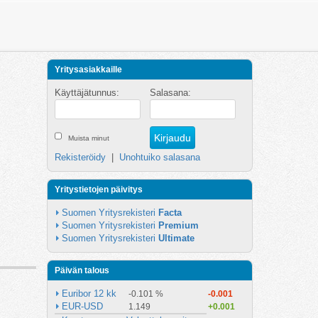
Yritysasiakkaille
Käyttäjätunnus:
Salasana:
Muista minut
Rekisteröidy
|
Unohtuiko salasana
Yritystietojen päivitys
Suomen Yritysrekisteri 
Facta
Suomen Yritysrekisteri 
Premium
Suomen Yritysrekisteri 
Ultimate
Päivän talous
Euribor 12 kk
-0.101 %
-0.001
EUR-USD
1.149
+0.001