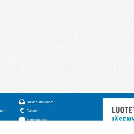
Julkiset hankinnat
steri
Talous
u
Nimitysuutiset