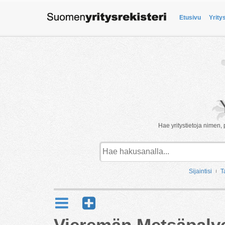
Etusivu
Yrity
Hae yritystietoja nimen, 
Sijaintisi
T
Vieremän Metsäpalv