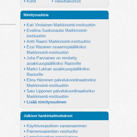
Korot
Valuuttakurssit
Nimitysuutisia
Kati Virolainen Markkinointi-instituuttiin
Eveliina Suokonautio Markkinointi-
instituuttiin
Antti Raami Markkinointi-instituuttiin
Essi Räsänen osaamispäälliköksi 
Markkinointi-instituuttiin
Juha Parviainen on nimitetty 
asiakkuuspäälliköksi Rastorille
Marko Lukkari asiakkuuspäälliköksi 
Rastorille
Elina Hänninen palvelukoordinaattoriksi 
Markkinointi-instituuttiin
Satu Lipponen palvelukoordinaattoriksi 
Markkinointi-instituuttiin
Lisää nimitysuutinen
Julkiset hankintailmoitukset
Käyttövesiputkien saneeraaminen
Paimensaarentien vesihuolto
Lappalaisentien peruskorjaus