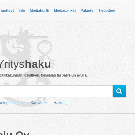
stuotteet
Info
Mediakortti
Mediapankki
Palaute
Tiedotteet
Yritys
haku
paikkakunnan, osoitteen, toimialan tai palvelun avulla.
arkennettu haku
Karttahaku
Hakuohje
elu Oy