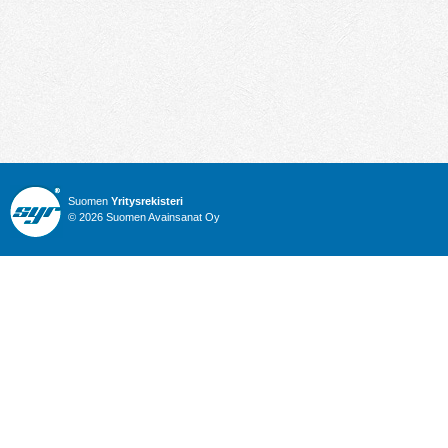
Suomen
Yritysrekisteri
© 2026 Suomen Avainsanat Oy
Info
Julkiset hankinnat
Yritysrekisteri
Talous
Karttahaku
Nimitysuutiset