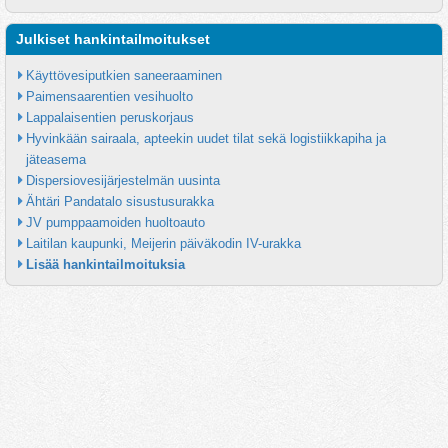
Julkiset hankintailmoitukset
Käyttövesiputkien saneeraaminen
Paimensaarentien vesihuolto
Lappalaisentien peruskorjaus
Hyvinkään sairaala, apteekin uudet tilat sekä logistiikkapiha ja 
jäteasema
Dispersiovesijärjestelmän uusinta
Ähtäri Pandatalo sisustusurakka
JV pumppaamoiden huoltoauto
Laitilan kaupunki, Meijerin päiväkodin IV-urakka
Lisää hankintailmoituksia