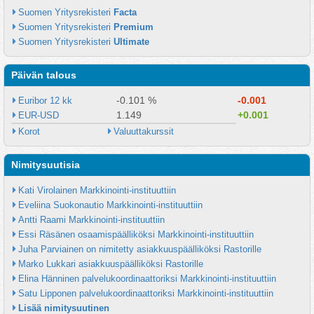
Suomen Yritysrekisteri 
Facta
Suomen Yritysrekisteri 
Premium
Suomen Yritysrekisteri 
Ultimate
Päivän talous
-0.101 %
-0.001
Euribor 12 kk
1.149
+0.001
EUR-USD
Korot
Valuuttakurssit
Nimitysuutisia
Kati Virolainen Markkinointi-instituuttiin
Eveliina Suokonautio Markkinointi-instituuttiin
Antti Raami Markkinointi-instituuttiin
Essi Räsänen osaamispäälliköksi Markkinointi-instituuttiin
Juha Parviainen on nimitetty asiakkuuspäälliköksi Rastorille
Marko Lukkari asiakkuuspäälliköksi Rastorille
Elina Hänninen palvelukoordinaattoriksi Markkinointi-instituuttiin
Satu Lipponen palvelukoordinaattoriksi Markkinointi-instituuttiin
Lisää nimitysuutinen