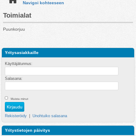
Navigoi kohteeseen
Toimialat
Puunkorjuu
Yritysasiakkaille
Käyttäjätunnus:
Salasana:
Muista minut
Rekisteröidy
|
Unohtuiko salasana
Yritystietojen päivitys