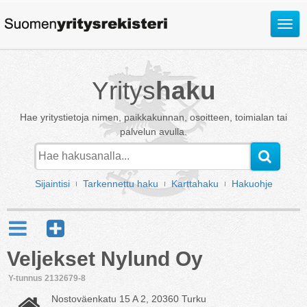
Avaa
valik
Yritys
haku
Hae yritystietoja nimen, paikkakunnan, osoitteen, toimialan tai
palvelun avulla.
Sijaintisi
Tarkennettu haku
Karttahaku
Hakuohje
Veljekset Nylund Oy
Y-tunnus 2132679-8
Nostoväenkatu 15 A 2, 20360 Turku