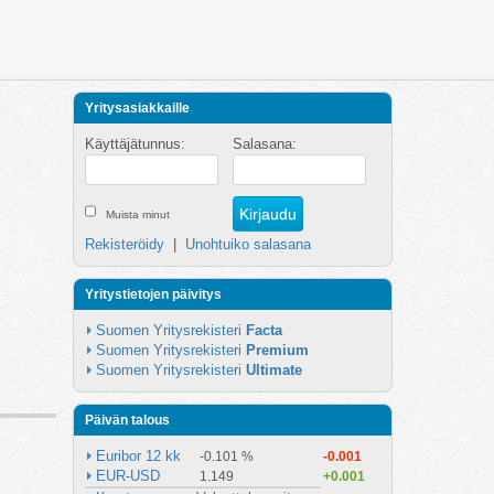
Yritysasiakkaille
Käyttäjätunnus:
Salasana:
Muista minut
Rekisteröidy
|
Unohtuiko salasana
Yritystietojen päivitys
Suomen Yritysrekisteri 
Facta
Suomen Yritysrekisteri 
Premium
Suomen Yritysrekisteri 
Ultimate
Päivän talous
Euribor 12 kk
-0.101 %
-0.001
EUR-USD
1.149
+0.001