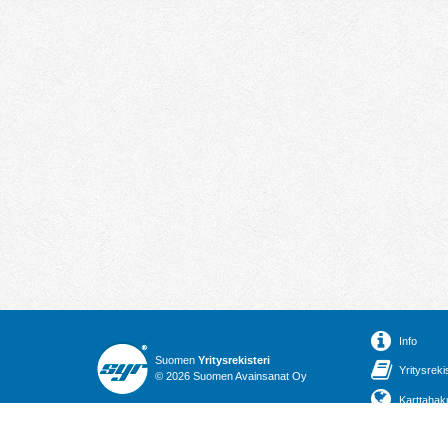
Info
Suomen
Yritysrekisteri
Yritysreki
© 2026 Suomen Avainsanat Oy
Karttahak