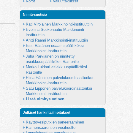
Korot
Valuuttakurssit
Nimitysuutisia
Kati Virolainen Markkinointi-instituuttiin
Eveliina Suokonautio Markkinointi-
instituuttiin
Antti Raami Markkinointi-instituuttiin
Essi Räsänen osaamispäälliköksi 
Markkinointi-instituuttiin
Juha Parviainen on nimitetty 
asiakkuuspäälliköksi Rastorille
Marko Lukkari asiakkuuspäälliköksi 
Rastorille
Elina Hänninen palvelukoordinaattoriksi 
Markkinointi-instituuttiin
Satu Lipponen palvelukoordinaattoriksi 
Markkinointi-instituuttiin
Lisää nimitysuutinen
Julkiset hankintailmoitukset
Käyttövesiputkien saneeraaminen
Paimensaarentien vesihuolto
Lappalaisentien peruskorjaus