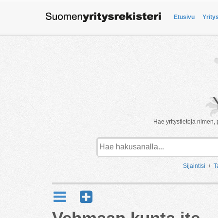
Etusivu
Yrity
Hae yritystietoja nimen, 
Sijaintisi
T
Vehmaan kunta ite