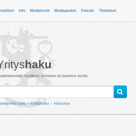
stuotteet
Info
Mediakortti
Mediapankki
Palaute
Tiedotteet
Yritys
haku
paikkakunnan, osoitteen, toimialan tai palvelun avulla.
arkennettu haku
Karttahaku
Hakuohje