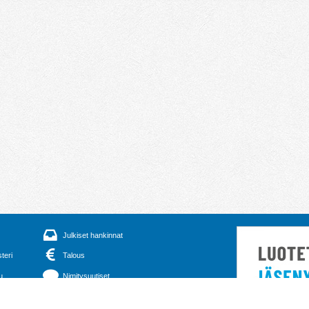
Julkiset hankinnat
steri
Talous
u
Nimitysuutiset