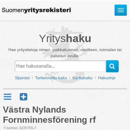
Avaa
valik
Yritys
haku
Hae yritystietoja nimen, paikkakunnan, osoitteen, toimialan tai
palvelun avulla.
Sijaintisi
Tarkennettu haku
Karttahaku
Hakuohje
Västra Nylands
Fornminnesförening rf
Y-tunnus 3235755-7