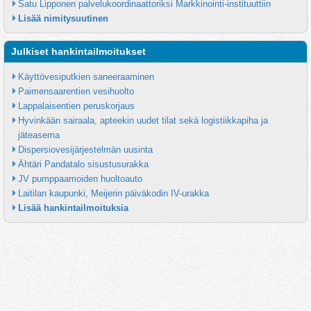
Satu Lipponen palvelukoordinaattoriksi Markkinointi-instituuttiin
Lisää nimitysuutinen
Julkiset hankintailmoitukset
Käyttövesiputkien saneeraaminen
Paimensaarentien vesihuolto
Lappalaisentien peruskorjaus
Hyvinkään sairaala, apteekin uudet tilat sekä logistiikkapiha ja 
jäteasema
Dispersiovesijärjestelmän uusinta
Ähtäri Pandatalo sisustusurakka
JV pumppaamoiden huoltoauto
Laitilan kaupunki, Meijerin päiväkodin IV-urakka
Lisää hankintailmoituksia