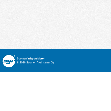
Suomen
Yritysrekisteri
© 2026 Suomen Avainsanat Oy
Info
Julkiset hankinnat
Yritysrekisteri
Talous
Karttahaku
Nimitysuutiset