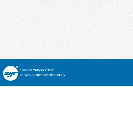
Suomen
Yritysrekisteri
© 2026 Suomen Avainsanat Oy
Info
Julkiset hankinnat
Yritysrekisteri
Talous
Karttahaku
Nimitysuutiset