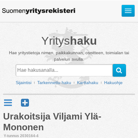
Avaa
valik
Yritys
haku
Hae yritystietoja nimen, paikkakunnan, osoitteen, toimialan tai
palvelun avulla.
Sijaintisi
Tarkennettu haku
Karttahaku
Hakuohje
Urakoitsija Viljami Ylä-
Mononen
Y-tunnus 2030164-4