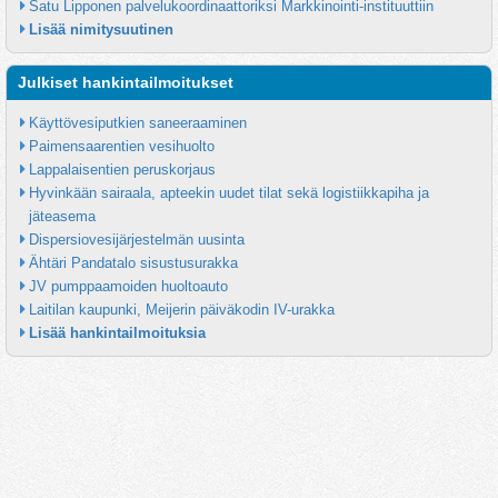
Satu Lipponen palvelukoordinaattoriksi Markkinointi-instituuttiin
Lisää nimitysuutinen
Julkiset hankintailmoitukset
Käyttövesiputkien saneeraaminen
Paimensaarentien vesihuolto
Lappalaisentien peruskorjaus
Hyvinkään sairaala, apteekin uudet tilat sekä logistiikkapiha ja 
jäteasema
Dispersiovesijärjestelmän uusinta
Ähtäri Pandatalo sisustusurakka
JV pumppaamoiden huoltoauto
Laitilan kaupunki, Meijerin päiväkodin IV-urakka
Lisää hankintailmoituksia