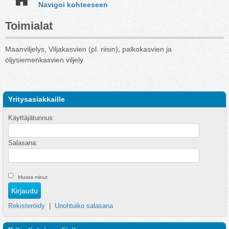
Navigoi kohteeseen
Toimialat
Maanviljelys, Viljakasvien (pl. riisin), palkokasvien ja
öljysiemenkasvien viljely
Yritysasiakkaille
Käyttäjätunnus:
Salasana:
Muista minut
Rekisteröidy
|
Unohtuiko salasana