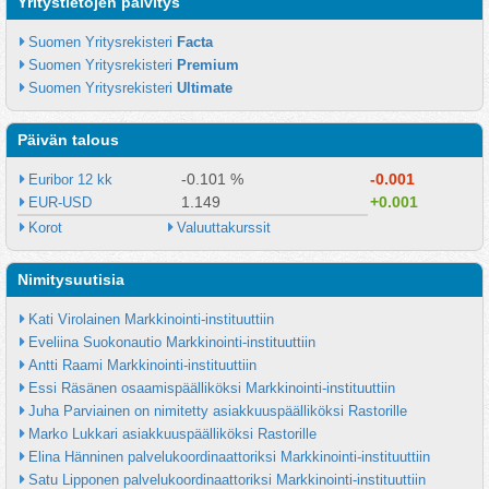
Yritystietojen päivitys
Suomen Yritysrekisteri 
Facta
Suomen Yritysrekisteri 
Premium
Suomen Yritysrekisteri 
Ultimate
Päivän talous
-0.101 %
-0.001
Euribor 12 kk
1.149
+0.001
EUR-USD
Korot
Valuuttakurssit
Nimitysuutisia
Kati Virolainen Markkinointi-instituuttiin
Eveliina Suokonautio Markkinointi-instituuttiin
Antti Raami Markkinointi-instituuttiin
Essi Räsänen osaamispäälliköksi Markkinointi-instituuttiin
Juha Parviainen on nimitetty asiakkuuspäälliköksi Rastorille
Marko Lukkari asiakkuuspäälliköksi Rastorille
Elina Hänninen palvelukoordinaattoriksi Markkinointi-instituuttiin
Satu Lipponen palvelukoordinaattoriksi Markkinointi-instituuttiin