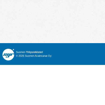
Suomen
Yritysrekisteri
© 2026 Suomen Avainsanat Oy
Info
Julkiset hankinnat
Yritysrekisteri
Talous
Karttahaku
Nimitysuutiset