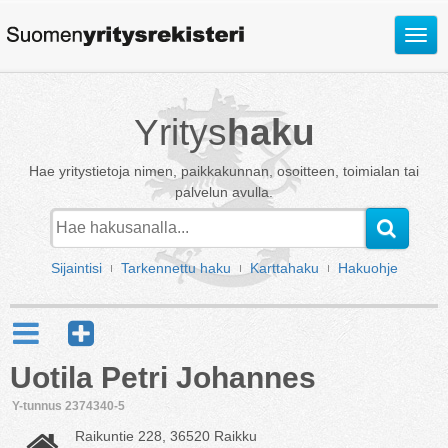
Avaa
valik
Yritys
haku
Hae yritystietoja nimen, paikkakunnan, osoitteen, toimialan tai
palvelun avulla.
Sijaintisi
Tarkennettu haku
Karttahaku
Hakuohje
Uotila Petri Johannes
Y-tunnus 2374340-5
Raikuntie 228, 36520 Raikku