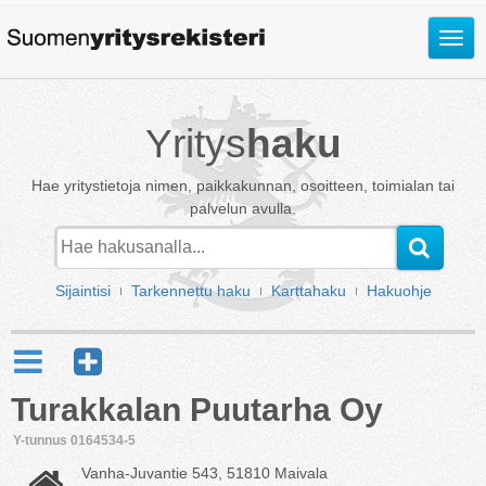
Avaa
valik
Yritys
haku
Hae yritystietoja nimen, paikkakunnan, osoitteen, toimialan tai
palvelun avulla.
Sijaintisi
Tarkennettu haku
Karttahaku
Hakuohje
Turakkalan Puutarha Oy
Y-tunnus 0164534-5
Vanha-Juvantie 543, 51810 Maivala