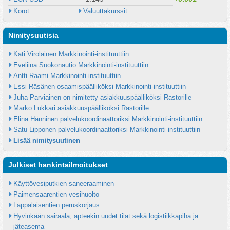
Korot
Valuuttakurssit
Nimitysuutisia
Kati Virolainen Markkinointi-instituuttiin
Eveliina Suokonautio Markkinointi-instituuttiin
Antti Raami Markkinointi-instituuttiin
Essi Räsänen osaamispäälliköksi Markkinointi-instituuttiin
Juha Parviainen on nimitetty asiakkuuspäälliköksi Rastorille
Marko Lukkari asiakkuuspäälliköksi Rastorille
Elina Hänninen palvelukoordinaattoriksi Markkinointi-instituuttiin
Satu Lipponen palvelukoordinaattoriksi Markkinointi-instituuttiin
Lisää nimitysuutinen
Julkiset hankintailmoitukset
Käyttövesiputkien saneeraaminen
Paimensaarentien vesihuolto
Lappalaisentien peruskorjaus
Hyvinkään sairaala, apteekin uudet tilat sekä logistiikkapiha ja 
jäteasema