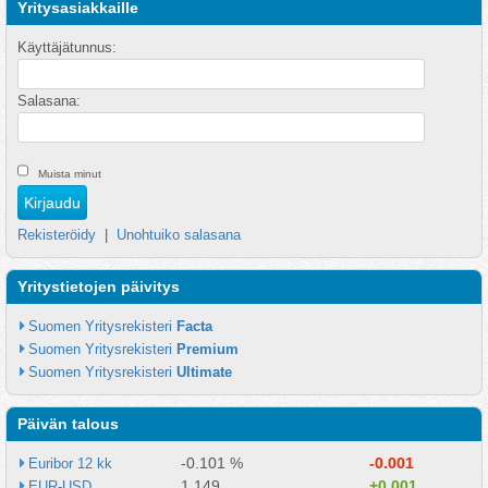
Yritysasiakkaille
Käyttäjätunnus:
Salasana:
Muista minut
Rekisteröidy
|
Unohtuiko salasana
Yritystietojen päivitys
Suomen Yritysrekisteri 
Facta
Suomen Yritysrekisteri 
Premium
Suomen Yritysrekisteri 
Ultimate
Päivän talous
-0.101 %
-0.001
Euribor 12 kk
1.149
+0.001
EUR-USD