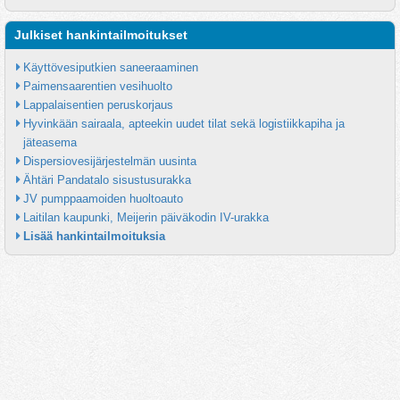
Julkiset hankintailmoitukset
Käyttövesiputkien saneeraaminen
Paimensaarentien vesihuolto
Lappalaisentien peruskorjaus
Hyvinkään sairaala, apteekin uudet tilat sekä logistiikkapiha ja 
jäteasema
Dispersiovesijärjestelmän uusinta
Ähtäri Pandatalo sisustusurakka
JV pumppaamoiden huoltoauto
Laitilan kaupunki, Meijerin päiväkodin IV-urakka
Lisää hankintailmoituksia