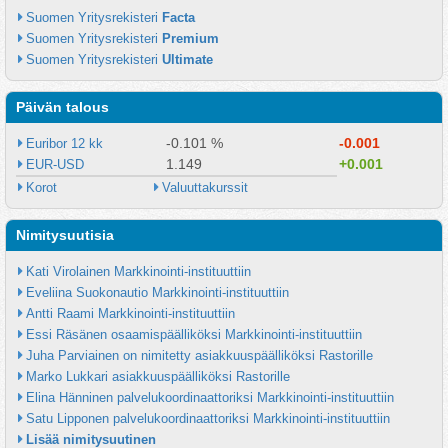
Suomen Yritysrekisteri 
Facta
Suomen Yritysrekisteri 
Premium
Suomen Yritysrekisteri 
Ultimate
Päivän talous
-0.101 %
-0.001
Euribor 12 kk
1.149
+0.001
EUR-USD
Korot
Valuuttakurssit
Nimitysuutisia
Kati Virolainen Markkinointi-instituuttiin
Eveliina Suokonautio Markkinointi-instituuttiin
Antti Raami Markkinointi-instituuttiin
Essi Räsänen osaamispäälliköksi Markkinointi-instituuttiin
Juha Parviainen on nimitetty asiakkuuspäälliköksi Rastorille
Marko Lukkari asiakkuuspäälliköksi Rastorille
Elina Hänninen palvelukoordinaattoriksi Markkinointi-instituuttiin
Satu Lipponen palvelukoordinaattoriksi Markkinointi-instituuttiin
Lisää nimitysuutinen