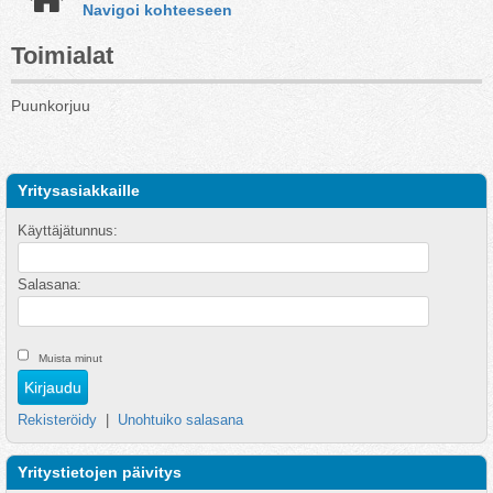
Navigoi kohteeseen
Toimialat
Puunkorjuu
Yritysasiakkaille
Käyttäjätunnus:
Salasana:
Muista minut
Rekisteröidy
|
Unohtuiko salasana
Yritystietojen päivitys