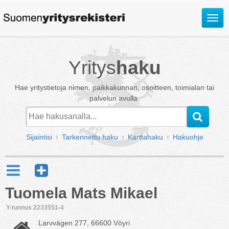
Avaa
valik
Yritys
haku
Hae yritystietoja nimen, paikkakunnan, osoitteen, toimialan tai
palvelun avulla.
Sijaintisi
Tarkennettu haku
Karttahaku
Hakuohje
Tuomela Mats Mikael
Y-tunnus 2233551-4
Larvvägen 277, 66600 Vöyri