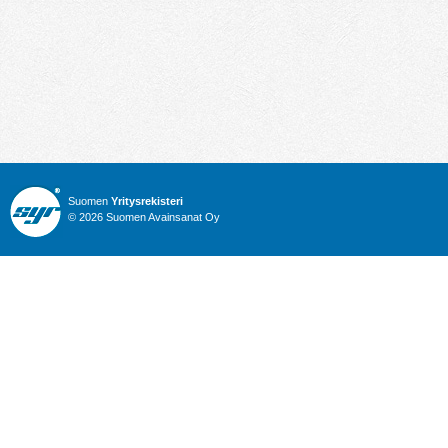
Suomen
Yritysrekisteri
© 2026 Suomen Avainsanat Oy
Info
Julkiset hankinnat
Yritysrekisteri
Talous
Karttahaku
Nimitysuutiset