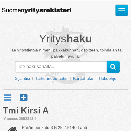
Avaa
valik
Yritys
haku
Hae yritystietoja nimen, paikkakunnan, osoitteen, toimialan tai
palvelun avulla.
Sijaintisi
Tarkennettu haku
Karttahaku
Hakuohje
Tmi Kirsi A
Y-tunnus 2052813-6
Päijänteenkatu 3 B 25, 15140 Lahti