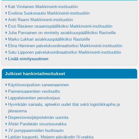
Kati Virolainen Markkinointi-instituuttiin
Eveliina Suokonautio Markkinointi-instituuttiin
Antti Raami Markkinointi-instituuttiin
Essi Räsänen osaamispäälliköksi Markkinointi-instituuttiin
Juha Parviainen on nimitetty asiakkuuspäälliköksi Rastorille
Marko Lukkari asiakkuuspäälliköksi Rastorille
Elina Hänninen palvelukoordinaattoriksi Markkinointi-instituuttiin
Satu Lipponen palvelukoordinaattoriksi Markkinointi-instituuttiin
Lisää nimitysuutinen
Julkiset hankintailmoitukset
Käyttövesiputkien saneeraaminen
Paimensaarentien vesihuolto
Lappalaisentien peruskorjaus
Hyvinkään sairaala, apteekin uudet tilat sekä logistiikkapiha ja 
jäteasema
Dispersiovesijärjestelmän uusinta
Ähtäri Pandatalo sisustusurakka
JV pumppaamoiden huoltoauto
Laitilan kaupunki, Meijerin päiväkodin IV-urakka