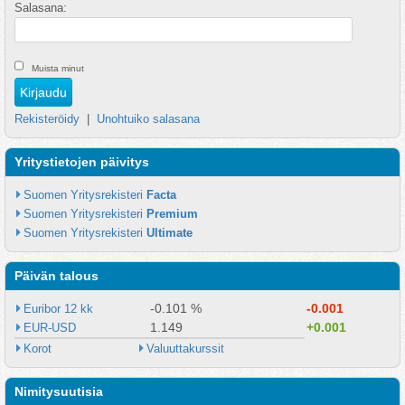
Salasana:
Muista minut
Rekisteröidy
|
Unohtuiko salasana
Yritystietojen päivitys
Suomen Yritysrekisteri 
Facta
Suomen Yritysrekisteri 
Premium
Suomen Yritysrekisteri 
Ultimate
Päivän talous
-0.101 %
-0.001
Euribor 12 kk
1.149
+0.001
EUR-USD
Korot
Valuuttakurssit
Nimitysuutisia