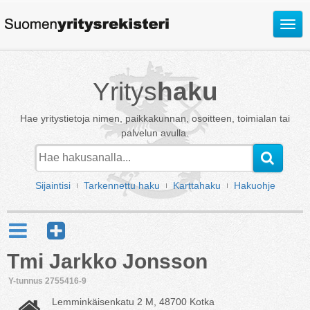
Avaa
valik
Yritys
haku
Hae yritystietoja nimen, paikkakunnan, osoitteen, toimialan tai
palvelun avulla.
Sijaintisi
Tarkennettu haku
Karttahaku
Hakuohje
Tmi Jarkko Jonsson
Y-tunnus 2755416-9
Lemminkäisenkatu 2 M, 48700 Kotka