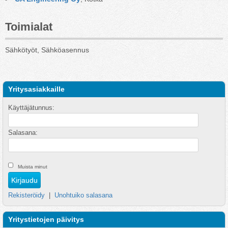
Toimialat
Sähkötyöt, Sähköasennus
Yritysasiakkaille
Käyttäjätunnus:
Salasana:
Muista minut
Rekisteröidy
|
Unohtuiko salasana
Yritystietojen päivitys