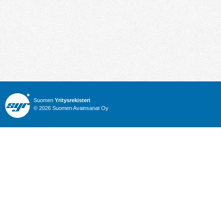
Suomen
Yritysrekisteri
© 2026 Suomen Avainsanat Oy
Info
Julkiset hankinnat
Yritysrekisteri
Talous
Karttahaku
Nimitysuutiset