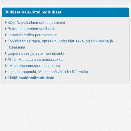
Julkiset hankintailmoitukset
Käyttövesiputkien saneeraaminen
Paimensaarentien vesihuolto
Lappalaisentien peruskorjaus
Hyvinkään sairaala, apteekin uudet tilat sekä logistiikkapiha ja 
jäteasema
Dispersiovesijärjestelmän uusinta
Ähtäri Pandatalo sisustusurakka
JV pumppaamoiden huoltoauto
Laitilan kaupunki, Meijerin päiväkodin IV-urakka
Lisää hankintailmoituksia