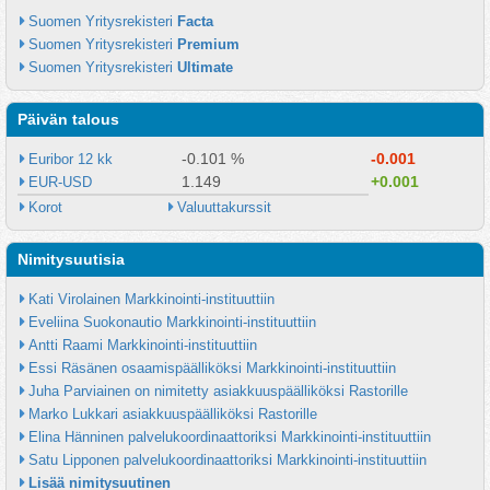
Suomen Yritysrekisteri 
Facta
Suomen Yritysrekisteri 
Premium
Suomen Yritysrekisteri 
Ultimate
Päivän talous
-0.101 %
-0.001
Euribor 12 kk
1.149
+0.001
EUR-USD
Korot
Valuuttakurssit
Nimitysuutisia
Kati Virolainen Markkinointi-instituuttiin
Eveliina Suokonautio Markkinointi-instituuttiin
Antti Raami Markkinointi-instituuttiin
Essi Räsänen osaamispäälliköksi Markkinointi-instituuttiin
Juha Parviainen on nimitetty asiakkuuspäälliköksi Rastorille
Marko Lukkari asiakkuuspäälliköksi Rastorille
Elina Hänninen palvelukoordinaattoriksi Markkinointi-instituuttiin
Satu Lipponen palvelukoordinaattoriksi Markkinointi-instituuttiin
Lisää nimitysuutinen