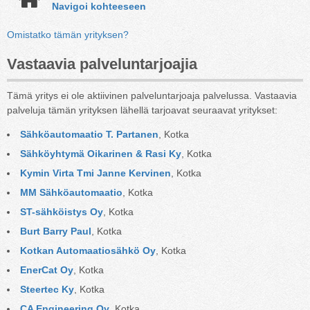
Navigoi kohteeseen
Omistatko tämän yrityksen?
Vastaavia palveluntarjoajia
Tämä yritys ei ole aktiivinen palveluntarjoaja palvelussa. Vastaavia
palveluja tämän yrityksen lähellä tarjoavat seuraavat yritykset:
Sähköautomaatio T. Partanen
, Kotka
Sähköyhtymä Oikarinen & Rasi Ky
, Kotka
Kymin Virta Tmi Janne Kervinen
, Kotka
MM Sähköautomaatio
, Kotka
ST-sähköistys Oy
, Kotka
Burt Barry Paul
, Kotka
Kotkan Automaatiosähkö Oy
, Kotka
EnerCat Oy
, Kotka
Steertec Ky
, Kotka
CA Engineering Oy
, Kotka